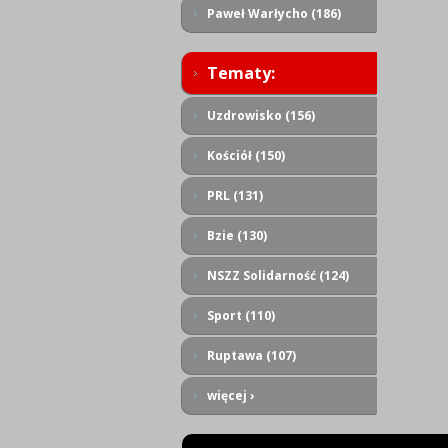
Paweł Warłycho (186)
Tematy:
Uzdrowisko (156)
Kościół (150)
PRL (131)
Bzie (130)
NSZZ Solidarność (124)
Sport (110)
Ruptawa (107)
więcej ›