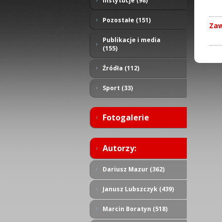
Instytucje (98)
Pozostałe (151)
Zaw
Publikacje i media
(155)
Źródła (112)
Sport (33)
Fotogalerie
Autorzy:
Dariusz Mazur (362)
Janusz Lubszczyk (439)
Marcin Boratyn (518)