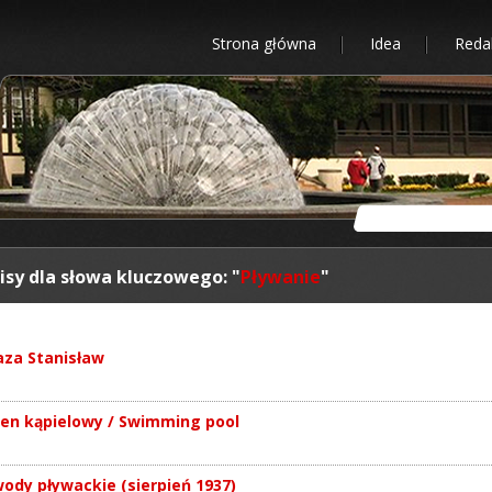
Strona główna
Idea
Reda
isy dla słowa kluczowego: "
Pływanie
"
za Stanisław
en kąpielowy / Swimming pool
ody pływackie (sierpień 1937)