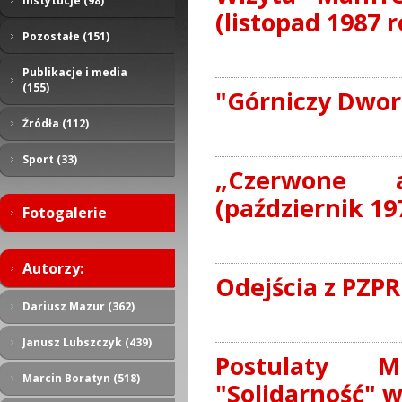
Instytucje (98)
(listopad 1987 r
Pozostałe (151)
Publikacje i media
(155)
"Górniczy Dworz
Źródła (112)
Sport (33)
„Czerwone a
(październik 19
Fotogalerie
Autorzy:
Odejścia z PZP
Dariusz Mazur (362)
Janusz Lubszczyk (439)
Postulaty M
Marcin Boratyn (518)
"Solidarność" w