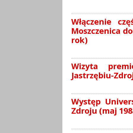
Włączenie czę
Moszczenica do 
rok)
Wizyta prem
Jastrzębiu-Zdro
Występ Univers
Zdroju (maj 198