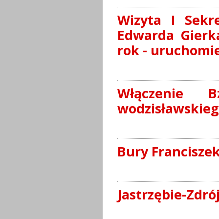
Wizyta I Sekr
Edwarda Gierka
rok - uruchomie
Włączenie 
wodzisławskiego
Bury Francisze
Jastrzębie-Zdró