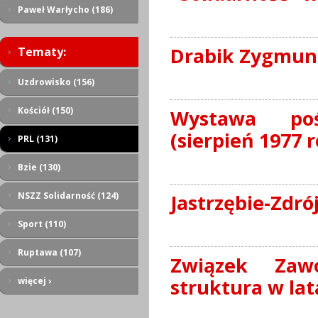
Paweł Warłycho (186)
Drabik Zygmun
Tematy:
Uzdrowisko (156)
Kościół (150)
Wystawa poś
(sierpień 1977 r
PRL (131)
Bzie (130)
NSZZ Solidarność (124)
Jastrzębie-Zdró
Sport (110)
Ruptawa (107)
Związek Zaw
struktura w lat
więcej ›