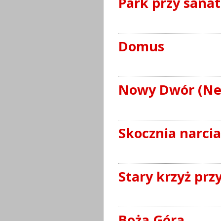
Park przy sana
Domus
Nowy Dwór (Ne
Skocznia narci
Stary krzyż pr
Boża Góra