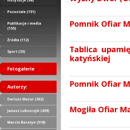
Instytucje (98)
Pozostałe (151)
Pomnik Ofiar M
Publikacje i media
(155)
Źródła (112)
Tablica upamię
Sport (33)
katyńskiej
Fotogalerie
Pomnik Ofiar M
Autorzy:
Dariusz Mazur (362)
Mogiła Ofiar Ma
Janusz Lubszczyk (439)
Marcin Boratyn (518)