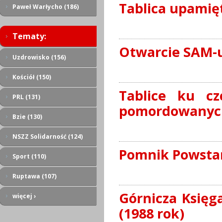
Tablica upamięt
Paweł Warłycho (186)
Tematy:
Otwarcie SAM-u 
Uzdrowisko (156)
Kościół (150)
Tablice ku cz
PRL (131)
pomordowanych 
Bzie (130)
NSZZ Solidarność (124)
Pomnik Powstań
Sport (110)
Ruptawa (107)
Górnicza Księg
więcej ›
(1988 rok)