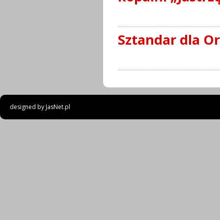
Sztandar dla Or
designed by
JasNet.pl