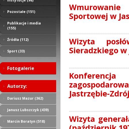
Instytucje (98)
Wmurowanie 
Pozostałe (151)
Sportowej w Jas
Publikacje i media
(155)
Wizyta posł
Źródła (112)
Sieradzkiego w 
Sport (33)
Fotogalerie
Konferencja
zagospodaro
Autorzy:
Jastrzębie-Zdrój
Dariusz Mazur (362)
Janusz Lubszczyk (439)
Wizyta generał
Marcin Boratyn (518)
(październik 19