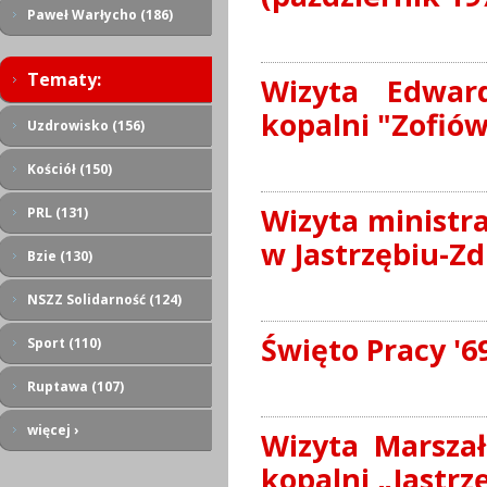
Paweł Warłycho (186)
Tematy:
Wizyta Edwar
kopalni "Zofiów
Uzdrowisko (156)
Kościół (150)
Wizyta ministra
PRL (131)
w Jastrzębiu-Zd
Bzie (130)
NSZZ Solidarność (124)
Święto Pracy '6
Sport (110)
Ruptawa (107)
więcej ›
Wizyta Marsza
kopalni „Jastrz