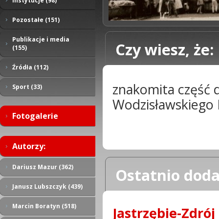
Instytucje (98)
Pozostałe (151)
Publikacje i media
Czy wiesz, że:
(155)
Źródła (112)
znakomita część d
Sport (33)
Wodzisławskiego
Fotogalerie
Autorzy:
Dariusz Mazur (362)
Ostatnio doda
Janusz Lubszczyk (439)
Marcin Boratyn (518)
Jastrzębie-Zdrój