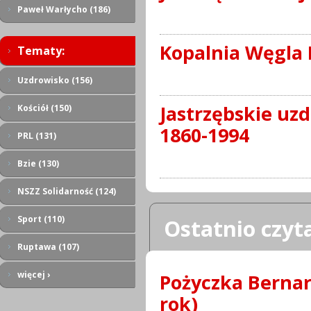
Paweł Warłycho (186)
Kopalnia Węgla 
Tematy:
Uzdrowisko (156)
Jastrzębskie uz
Kościół (150)
1860-1994
PRL (131)
Bzie (130)
NSZZ Solidarność (124)
Sport (110)
Ostatnio czyt
Ruptawa (107)
więcej ›
Pożyczka Bernar
rok)