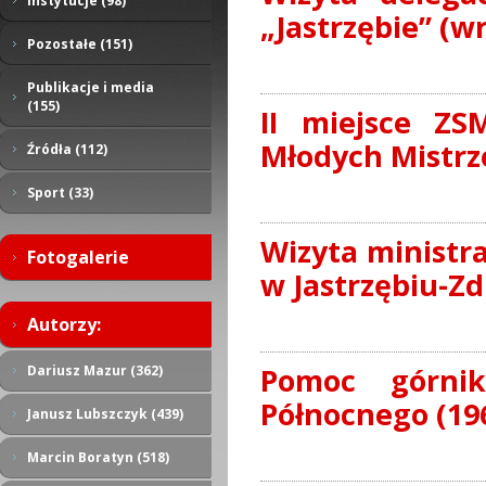
Instytucje (98)
„Jastrzębie” (w
Pozostałe (151)
Publikacje i media
(155)
II miejsce ZS
Młodych Mistrz
Źródła (112)
Sport (33)
Wizyta ministra
Fotogalerie
w Jastrzębiu-Zdr
Autorzy:
Pomoc górnik
Dariusz Mazur (362)
Północnego (19
Janusz Lubszczyk (439)
Marcin Boratyn (518)