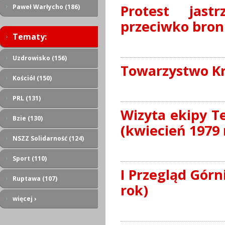
Protest jast
Paweł Warłycho (186)
przeciwko bron
Tematy:
Uzdrowisko (156)
Towarzystwo Kr
Kościół (150)
PRL (131)
Wizyta ekipy Te
Bzie (130)
(kwiecień 1979 
NSZZ Solidarność (124)
Sport (110)
I Przegląd Górn
Ruptawa (107)
rok)
więcej ›