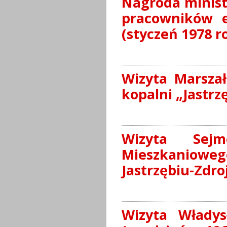
Nagroda minist
pracowników e
(styczeń 1978 r
Wizyta Marsza
kopalni „Jastrz
Wizyta Sejm
Mieszkaniow
Jastrzębiu-Zdro
Wizyta Władys