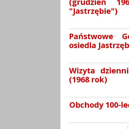
(grudzień 19
"Jastrzębie")
Państwowe G
osiedla Jastrzębi
Wizyta dzienni
(1968 rok)
Obchody 100-le