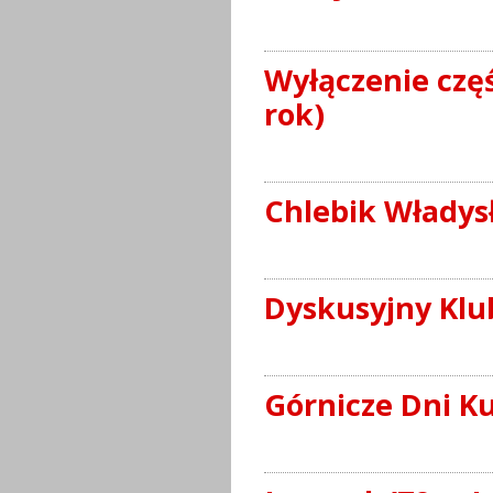
Wyłączenie czę
rok)
Chlebik Władys
Dyskusyjny Klu
Górnicze Dni Ku