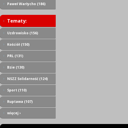
Paweł Warłycho (186)
Tematy:
Uzdrowisko (156)
Kościół (150)
PRL (131)
Bzie (130)
NSZZ Solidarność (124)
Sport (110)
Ruptawa (107)
więcej ›