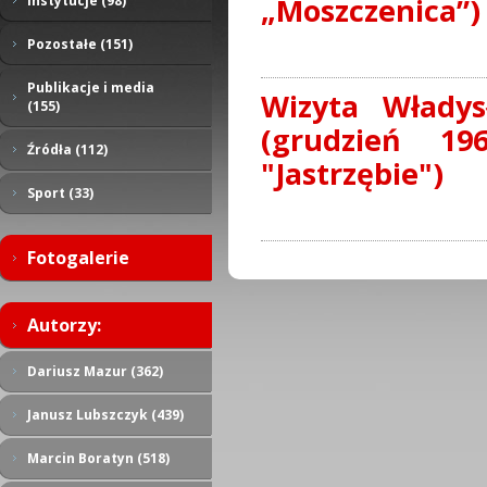
„Moszczenica”)
Instytucje (98)
Pozostałe (151)
Publikacje i media
Wizyta Władys
(155)
(grudzień 19
Źródła (112)
"Jastrzębie")
Sport (33)
Fotogalerie
Autorzy:
Dariusz Mazur (362)
Janusz Lubszczyk (439)
Marcin Boratyn (518)