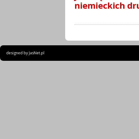
niemieckich dr
designed by
JasNet.pl