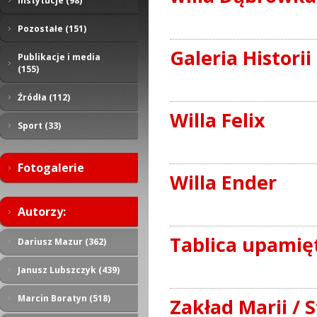
Instytucje (98)
Pozostałe (151)
Galeria Historii
Publikacje i media
(155)
Źródła (112)
Willa Felix
Sport (33)
Fotogalerie
Willa Ender
Autorzy:
Tablica upamięt
Dariusz Mazur (362)
Janusz Lubszczyk (439)
Marcin Boratyn (518)
Zakład Marii / S