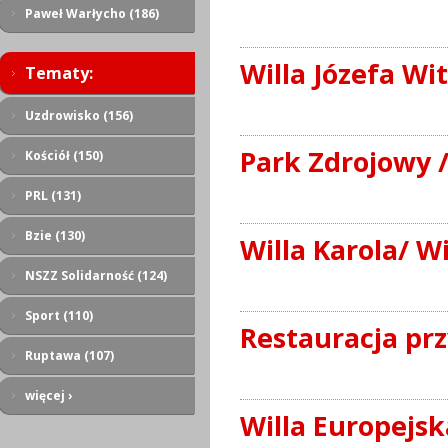
Paweł Warłycho (186)
Willa Józefa Wi
Tematy:
Uzdrowisko (156)
Park Zdrojowy /
Kościół (150)
PRL (131)
Bzie (130)
Willa Karola/ Wi
NSZZ Solidarność (124)
Sport (110)
Restauracja prz
Ruptawa (107)
więcej ›
Willa Europejsk