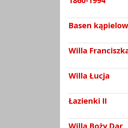
1860-1994
Basen kąpielow
Willa Franciszk
Willa Łucja
Łazienki II
Willa Boży Dar