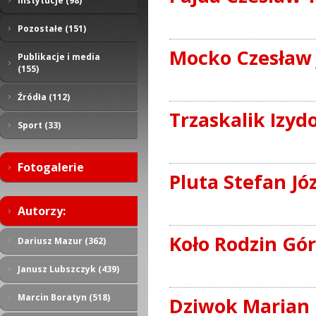
Instytucje (98)
Pozostałe (151)
Mocko Czesław 
Publikacje i media
(155)
Źródła (112)
Trzaskalik Izyd
Sport (33)
Fotogalerie
Pluta Stefan Jó
Autorzy:
Koło Rodzin Gór
Dariusz Mazur (362)
Janusz Lubszczyk (439)
Marcin Boratyn (518)
Dziwok Marian