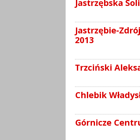
Jastrzębska Sol
Jastrzębie-Zdró
2013
Trzciński Alek
Chlebik Władys
Górnicze Centr