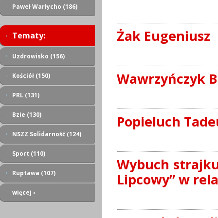
Paweł Warłycho (186)
Żak Eugeniusz
Tematy:
Uzdrowisko (156)
Wawrzyńczyk B
Kościół (150)
PRL (131)
Bzie (130)
Popieluch Tade
NSZZ Solidarność (124)
Sport (110)
Wybuch strajku
Ruptawa (107)
Lipcowy” w rel
więcej ›