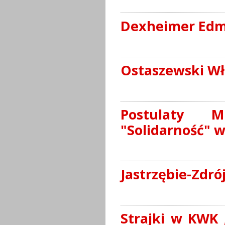
Dexheimer Ed
Ostaszewski Wł
Postulaty M
"Solidarność" w
Jastrzębie-Zdró
Strajki w KWK 