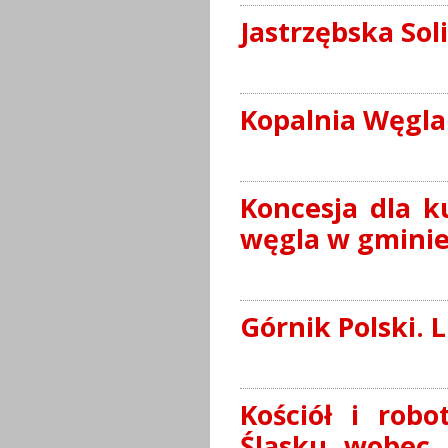
Jastrzębska Sol
Kopalnia Węgla
Koncesja dla k
węgla w gminie 
Górnik Polski. 
Kościół i robo
Śląsku wobec P