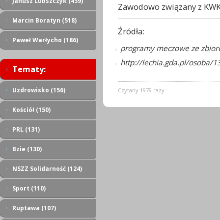
Janusz Lubszczyk (439)
Zawodowo związany z KWK 
Marcin Boratyn (518)
Źródła:
Paweł Warłycho (186)
programy meczowe ze zbior
http://lechia.gda.pl/osoba/1
Tematy:
Uzdrowisko (156)
Czytany 1979 razy
Kościół (150)
PRL (131)
Bzie (130)
NSZZ Solidarność (124)
Sport (110)
Ruptawa (107)