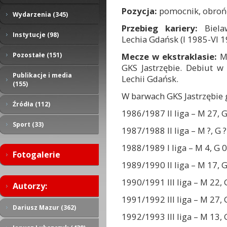
Pozycja:
pomocnik, obroń
Wydarzenia (345)
Przebieg kariery:
Bielaw
Instytucje (98)
Lechia Gdańsk (I 1985-VI 1
Mecze w ekstraklasie:
M
Pozostałe (151)
GKS Jastrzębie. Debiut w
Publikacje i media
Lechii Gdańsk.
(155)
W barwach GKS Jastrzębie 
Źródła (112)
1986/1987 II liga – M 27, G
Sport (33)
1987/1988 II liga – M ?, G ?
1988/1989 I liga – M 4, G 0
Fotogalerie
1989/1990 II liga – M 17, G
1990/1991 III liga – M 22,
Autorzy:
1991/1992 III liga – M 27, 
Dariusz Mazur (362)
1992/1993 III liga – M 13, 