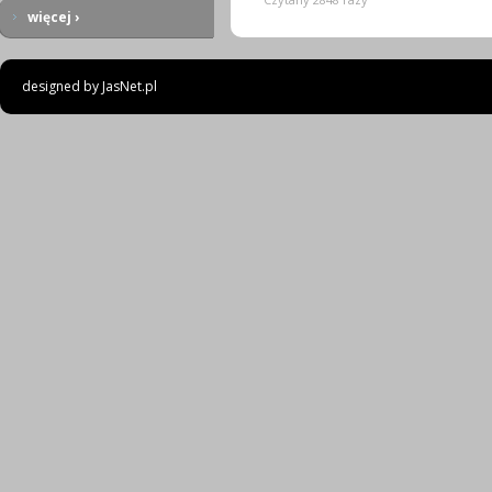
więcej ›
designed by
JasNet.pl