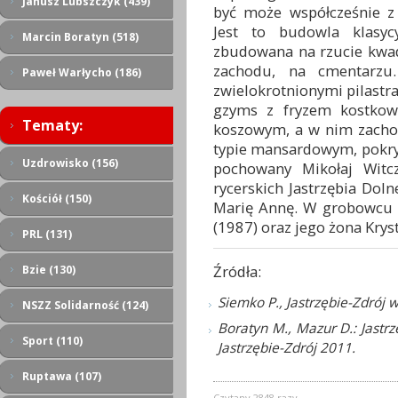
Janusz Lubszczyk (439)
być może współcześnie z 
Jest to budowla klasyc
Marcin Boratyn (518)
zbudowana na rzucie kwad
zachodu, na cmentarzu.
Paweł Warłycho (186)
zwielokrotnionymi pilastr
gzyms z fryzem kostkow
Tematy:
koszowym, a w nim zachow
typie mansardowym, pokry
Uzdrowisko (156)
pochowany Mikołaj Witcz
rycerskich Jastrzębia Do
Kościół (150)
Marię Annę. W grobowcu z
(1987) oraz jego żona Krys
PRL (131)
Źródła:
Bzie (130)
Siemko P., Jastrzębie-Zdrój w
NSZZ Solidarność (124)
Boratyn M., Mazur D.: Jastr
Sport (110)
Jastrzębie-Zdrój 2011.
Ruptawa (107)
Czytany 2848 razy