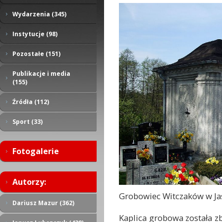
Wydarzenia (345)
Instytucje (98)
Pozostałe (151)
Publikacje i media
(155)
Źródła (112)
Sport (33)
Fotogalerie
Autorzy:
Grobowiec Witczaków w Ja
Dariusz Mazur (362)
Kaplica grobowa została z