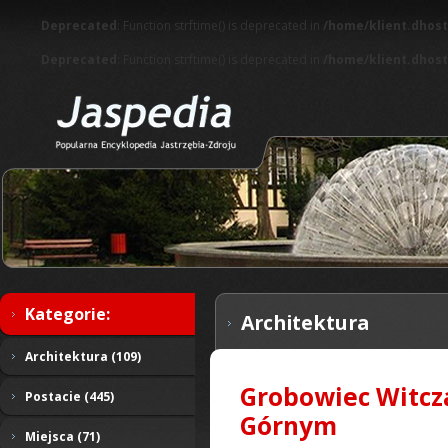
Deprecated
: Function strftime() is deprecated in
/home/klient.dhost
Deprecated
: Function strftime() is deprecated in
/home/klient.dhost
Kategorie:
Architektura
Architektura (109)
Grobowiec Witcz
Postacie (445)
Górnym
Miejsca (71)