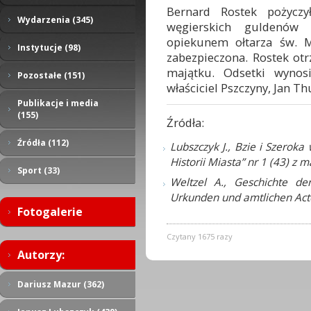
Bernard Rostek pożycz
Wydarzenia (345)
węgierskich guldenów 
opiekunem ołtarza św. M
Instytucje (98)
zabezpieczona. Rostek ot
majątku. Odsetki wynosi
Pozostałe (151)
właściciel Pszczyny, Jan T
Publikacje i media
(155)
Źródła:
Źródła (112)
Lubszczyk J., Bzie i Szeroka
Historii Miasta” nr 1 (43) z
Sport (33)
Weltzel A., Geschichte de
Urkunden und amtlichen Act
Fotogalerie
Czytany 1675 razy
Autorzy:
Dariusz Mazur (362)