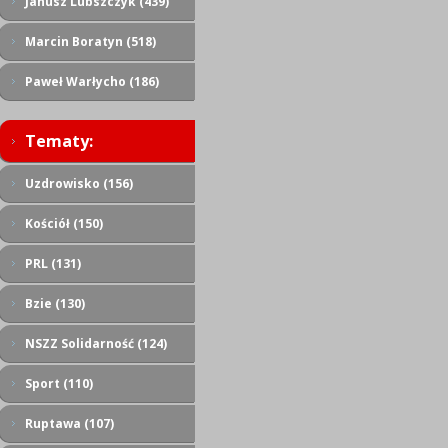
Janusz Lubszczyk (439)
Marcin Boratyn (518)
Paweł Warłycho (186)
Tematy:
Uzdrowisko (156)
Kościół (150)
PRL (131)
Bzie (130)
NSZZ Solidarność (124)
Sport (110)
Ruptawa (107)