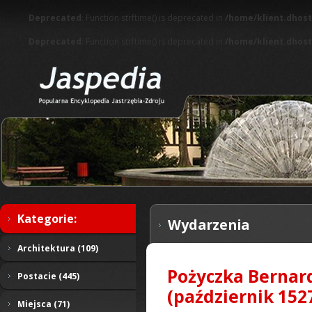
Deprecated
: Function strftime() is deprecated in
/home/klient.dhost
Deprecated
: Function strftime() is deprecated in
/home/klient.dhost
Kategorie:
Wydarzenia
Architektura (109)
Pożyczka Bernard
Postacie (445)
(październik 152
Miejsca (71)