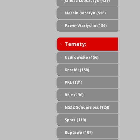
Janusz Lubszczyk (439)
Marcin Boratyn (518)
Paweł Warłycho (186)
Tematy:
Uzdrowisko (156)
Kościół (150)
PRL (131)
Bzie (130)
NSZZ Solidarność (124)
Sport (110)
Ruptawa (107)