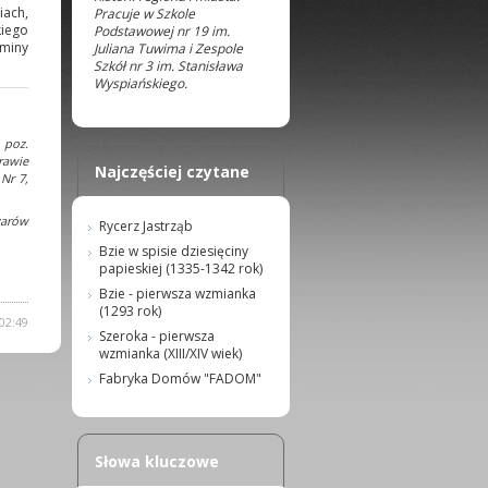
iach,
Pracuje w Szkole
kiego
Podstawowej nr 19 im.
miny
Juliana Tuwima i Zespole
Szkół nr 3 im. Stanisława
Wyspiańskiego.
 poz.
rawie
Najczęściej czytane
Nr 7,
zarów
Rycerz Jastrząb
Bzie w spisie dziesięciny
papieskiej (1335-1342 rok)
Bzie - pierwsza wzmianka
(1293 rok)
02:49
Szeroka - pierwsza
wzmianka (XIII/XIV wiek)
Fabryka Domów "FADOM"
Słowa kluczowe