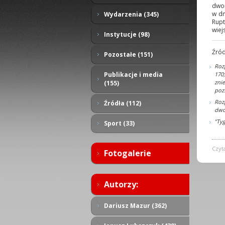
dwor
w dn
Wydarzenia (345)
Rup
wiej
Instytucje (98)
Źród
Pozostałe (151)
Roz
170
Publikacje i media
zni
(155)
poz.
Roz
Źródła (112)
dwor
”Ty
Sport (33)
Czyt
Fotogalerie
Autorzy:
Dariusz Mazur (362)