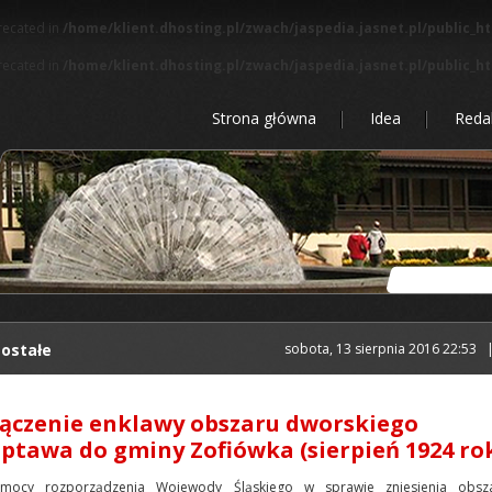
precated in
/home/klient.dhosting.pl/zwach/jaspedia.jasnet.pl/public_h
precated in
/home/klient.dhosting.pl/zwach/jaspedia.jasnet.pl/public_h
Strona główna
Idea
Reda
ostałe
sobota, 13 sierpnia 2016 22:53
ączenie enklawy obszaru dworskiego
ptawa do gminy Zofiówka (sierpień 1924 ro
mocy rozporządzenia Wojewody Śląskiego w sprawie zniesienia obsz