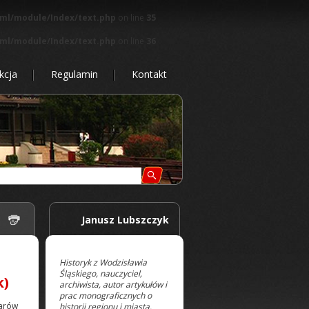
tml/module/Index/text.php
on line
35
tml/module/Index/text.php
on line
36
kcja
Regulamin
Kontakt
 |
Janusz Lubszczyk
Historyk z Wodzisławia
Śląskiego, nauczyciel,
k)
archiwista, autor artykułów i
prac monograficznych o
arów
historii regionu i miasta.