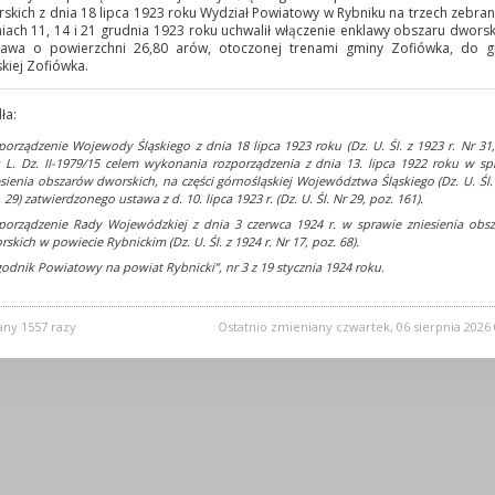
skich z dnia 18 lipca 1923 roku Wydział Powiatowy w Rybniku na trzech zebran
iach 11, 14 i 21 grudnia 1923 roku uchwalił włączenie enklawy obszaru dwors
tawa o powierzchni 26,80 arów, otoczonej trenami gminy Zofiówka, do g
skiej Zofiówka.
ła:
porządzenie Wojewody Śląskiego z dnia 18 lipca 1923 roku (Dz. U. Śl. z 1923 r. Nr 31,
; L. Dz. II-1979/15 celem wykonania rozporządzenia z dnia 13. lipca 1922 roku w sp
esienia obszarów dworskich, na części górnośląskiej Województwa Śląskiego (Dz. U. Śl. 
 29) zatwierdzonego ustawa z d. 10. lipca 1923 r. (Dz. U. Śl. Nr 29, poz. 161).
porządzenie Rady Wojewódzkiej z dnia 3 czerwca 1924 r. w sprawie zniesienia obs
skich w powiecie Rybnickim (Dz. U. Śl. z 1924 r. Nr 17, poz. 68).
godnik Powiatowy na powiat Rybnicki”, nr 3 z 19 stycznia 1924 roku.
any 1557 razy
Ostatnio zmieniany czwartek, 06 sierpnia 2026 