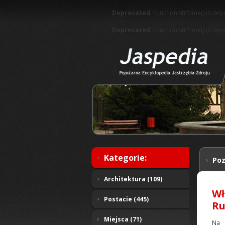
Deprecated
: Function strftime() is de
Deprecated
: Function strftime() is de
Kategorie:
Poz
Architektura (109)
Wł
Postacie (445)
Ru
Miejsca (71)
Na 