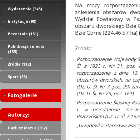
Na mocy rozporządzeni
Wydarzenia (345)
zniesienia obszarów dw
Wydział Powiatowy w Psz
Instytucje (98)
obszaru dworskiego Bzie 
Bzie Górne (224,46,57 ha) 
Pozostałe (151)
Publikacje i media
Źródła:
(155)
Rozporządzenie Wojewody Ślą
Źródła (112)
Śl. z 1923 r. Nr 31, poz. 
rozporządzenia z dnia 13.
Sport (33)
obszarów dworskich, na czę
(Dz. U. Śl. Nr 7, poz. 29) za
(Dz. U. Śl. Nr 29, poz. 161).
Fotogalerie
Rozporządzenie Śląskiej Ra
r. w przedmiocie zniesi
Autorzy:
Pszczyńskim (Dz. U. Śl. z 1924
„Urzędówka Starostwa Pszczy
Dariusz Mazur (362)