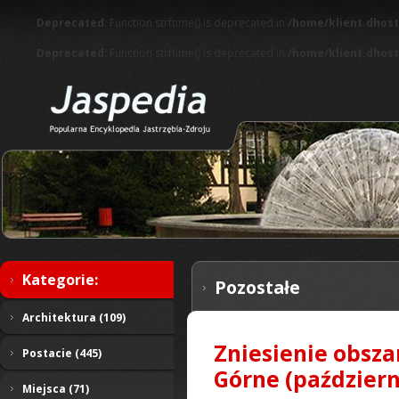
Deprecated
: Function strftime() is deprecated in
/home/klient.dhost
Deprecated
: Function strftime() is deprecated in
/home/klient.dhost
Kategorie:
Pozostałe
Architektura (109)
Zniesienie obsza
Postacie (445)
Górne (październ
Miejsca (71)