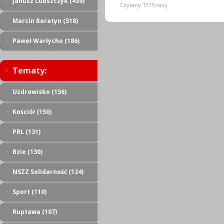
Janusz Lubszczyk (439)
Czytany 1515 razy
Marcin Boratyn (518)
Paweł Warłycho (186)
Tematy:
Uzdrowisko (156)
Kościół (150)
PRL (131)
Bzie (130)
NSZZ Solidarność (124)
Sport (110)
Ruptawa (107)