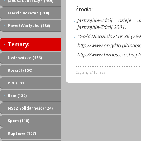
Janusz Lubszczyk (439)
Źródła:
Marcin Boratyn (518)
Jastrzębie-Zdrój dzieje 
Paweł Warłycho (186)
Jastrzębie-Zdrój 2001.
"Gość Niedzielny" nr 36 (799
Tematy:
http://www.encyklo.pl/index.
http://www.biznes.czecho.pl/
Uzdrowisko (156)
Kościół (150)
Czytany 2115 razy
PRL (131)
Bzie (130)
NSZZ Solidarność (124)
Sport (110)
Ruptawa (107)