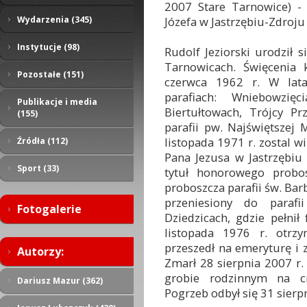
2007 Stare Tarnowice) - 
Józefa w Jastrzębiu-Zdroju
Wydarzenia (345)
Instytucje (98)
Rudolf Jeziorski urodził 
Tarnowicach. Święcenia 
Pozostałe (151)
czerwca 1962 r. W lat
parafiach: Wniebowzię
Publikacje i media
Biertułtowach, Trójcy Pr
(155)
parafii pw. Najświętszej 
listopada 1971 r. zostal w
Źródła (112)
Pana Jezusa w Jastrzębiu
Sport (33)
tytuł honorowego probos
proboszcza parafii św. Barb
przeniesiony do parafi
Fotogalerie
Dziedzicach, gdzie pełnił
listopada 1976 r. otrz
przeszedł na emeryturę i 
Autorzy:
Zmarł 28 sierpnia 2007 r.
grobie rodzinnym na c
Dariusz Mazur (362)
Pogrzeb odbył się 31 sierpn