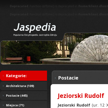
Deprecated
: Function strftime() is deprecated in
/home/klient.dhost
Deprecated
: Function strftime() is deprecated in
/home/klient.dhost
Kategorie:
Postacie
Architektura (109)
Jeziorski Rudolf
Postacie (445)
Jeziorski Rudolf
(ur. 12 
Miejsca (71)