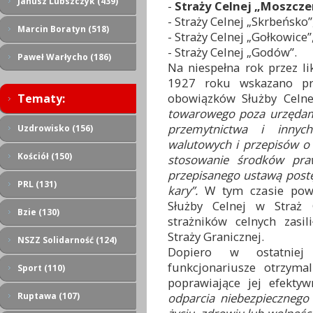
Janusz Lubszczyk (439)
-
Straży Celnej „Moszcze
- Straży Celnej „Skrbeńsko”
Marcin Boratyn (518)
- Straży Celnej „Gołkowice”
- Straży Celnej „Godów”.
Paweł Warłycho (186)
Na niespełna rok przez l
1927 roku wskazano pre
obowiązków Służby Celn
Tematy:
towarowego poza urzędami
przemytnictwa i innych
Uzdrowisko (156)
walutowych i przepisów o
Kościół (150)
stosowanie środków pra
przepisanego ustawą post
PRL (131)
kary”.
W tym czasie powol
Służby Celnej w Straż 
Bzie (130)
strażników celnych zasil
Straży Granicznej.
NSZZ Solidarność (124)
Dopiero w ostatniej 
funkcjonariusze otrzyma
Sport (110)
poprawiające jej efekty
odparcia niebezpiecznego
Ruptawa (107)