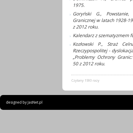
1975.
Goryński G., Powstanie, 
Granicznej w latach 1928-193
z 2012 roku.
Kalendarz z szematyzmem fun
Kozłowski P., Straż Cel
Rzeczypospolitej - dyslokacj
„Problemy Ochrony Granic: 
50 z 2012 roku.
Czytany 1593 razy
designed by
JasNet.pl