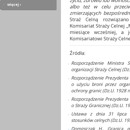
życiu, zdrowiu lub wolności
więcej ›
albo też w celu przeciwd
zmierzających bezpośredn
Straż Celną rozwiązan
Komisariat Straży Celnej „
miesiące wcześniej, a 
Komisariatowi Straży Celne
Źródła:
Rozporządzenie Ministra 
organizacji Straży Celnej (Dz
Rozporządzenie Prezydenta R
o użyciu broni przez orga
ochrony granic (Dz.U. 1928 n
Rozporządzenie Prezydenta R
o Straży Granicznej (Dz.U. 19
Ustawa z dnia 31 lipca 
stosunków celnych (Dz.U. 192
Dominiczak H., Granica p