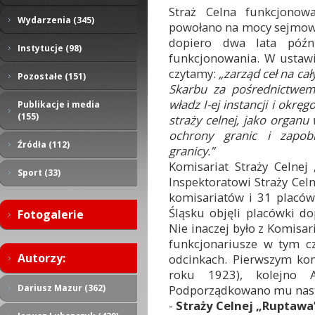
Straż Celna funkcjonow
Wydarzenia (345)
powołano na mocy sejmowe
dopiero dwa lata późn
Instytucje (98)
funkcjonowania. W ustawi
czytamy:
„zarząd ceł na ca
Pozostałe (151)
Skarbu za pośrednictwem
władz I-ej instancji i okręg
Publikacje i media
(155)
straży celnej, jako organ
ochrony granic i zapobi
Źródła (112)
granicy.”
Komisariat Straży Celnej
Sport (33)
Inspektoratowi Straży Celn
komisariatów i 31 placów
Śląsku objęli placówki d
Fotogalerie
Nie inaczej było z Komisari
funkcjonariusze w tym cz
Autorzy:
odcinkach. Pierwszym ko
roku 1923), kolejno 
Podporządkowano mu nast
Dariusz Mazur (362)
-
Straży Celnej „Ruptawa