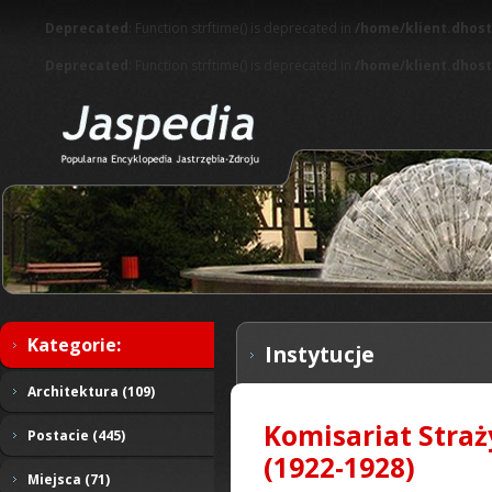
Deprecated
: Function strftime() is deprecated in
/home/klient.dhost
Deprecated
: Function strftime() is deprecated in
/home/klient.dhost
Kategorie:
Instytucje
Architektura (109)
Komisariat Straż
Postacie (445)
(1922-1928)
Miejsca (71)