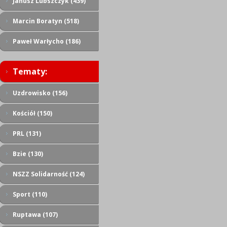
Janusz Lubszczyk (439)
Marcin Boratyn (518)
Paweł Warłycho (186)
Tematy:
Uzdrowisko (156)
Kościół (150)
PRL (131)
Bzie (130)
NSZZ Solidarność (124)
Sport (110)
Ruptawa (107)