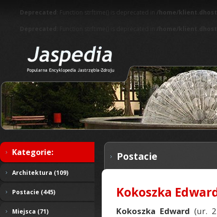
Deprecated
: Function strftime() is deprecated in
/home/klient.dhost
Deprecated
: Function strftime() is deprecated in
/home/klient.dhost
Kategorie:
Postacie
Architektura (109)
Kokoszka Edwar
Postacie (445)
Kokoszka Edward
(ur. 2
Miejsca (71)