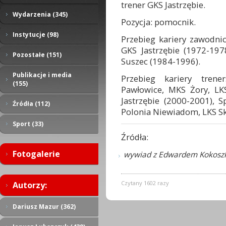
trener GKS Jastrzębie.
Wydarzenia (345)
Pozycja: pomocnik.
Instytucje (98)
Przebieg kariery zawodnic
GKS Jastrzębie (1972-197
Pozostałe (151)
Suszec (1984-1996).
Publikacje i media
Przebieg kariery trene
(155)
Pawłowice, MKS Żory, LKS
Jastrzębie (2000-2001), 
Źródła (112)
Polonia Niewiadom, LKS S
Sport (33)
Źródła:
Fotogalerie
wywiad z Edwardem Kokoszką
Czytany 1602 razy
Autorzy:
Dariusz Mazur (362)