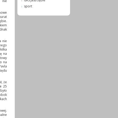
GKS Jastrzębie
o nie
sport
ynowe
kurat
ębie.
okiem
ednak
a nie
mego
kilka
sę na
atowy
go na
Pavla
zędu
ł, że
ie 25
było
 obok
kach
owej.
ualne