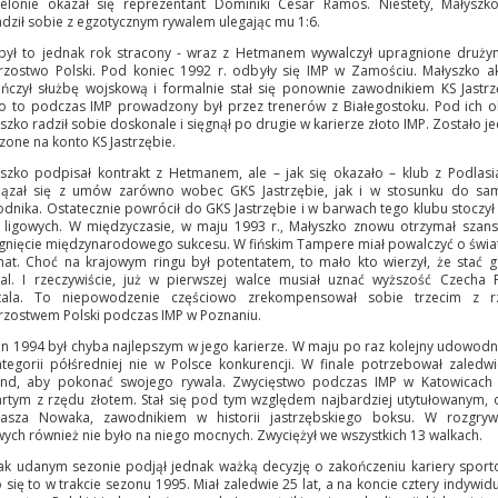
elonie okazał się reprezentant Dominiki Cesar Ramos. Niestety, Małyszk
dził sobie z egzotycznym rywalem ulegając mu 1:6.
był to jednak rok stracony - wraz z Hetmanem wywalczył upragnione druż
rzostwo Polski. Pod koniec 1992 r. odbyły się IMP w Zamościu. Małyszko a
ńczył służbę wojskową i formalnie stał się ponownie zawodnikiem KS Jastrz
 to podczas IMP prowadzony był przez trenerów z Białegostoku. Pod ich 
szko radził sobie doskonale i sięgnął po drugie w karierze złoto IMP. Zostało j
czone na konto KS Jastrzębie.
szko podpisał kontrakt z Hetmanem, ale – jak się okazało – klub z Podlasi
iązał się z umów zarówno wobec GKS Jastrzębie, jak i w stosunku do sa
dnika. Ostatecznie powrócił do GKS Jastrzębie i w barwach tego klubu stoczył 
 ligowych. W międzyczasie, w maju 1993 r., Małyszko znowu otrzymał szan
gnięcie międzynarodowego sukcesu. W fińskim Tampere miał powalczyć o świ
at. Choć na krajowym ringu był potentatem, to mało kto wierzył, że stać 
l. I rzeczywiście, już w pierwszej walce musiał uznać wyższość Czecha 
tala. To niepowodzenie częściowo zrekompensował sobie trzecim z r
rzostwem Polski podczas IMP w Poznaniu.
n 1994 był chyba najlepszym w jego karierze. W maju po raz kolejny udowodni
tegorii półśredniej nie w Polsce konkurencji. W finale potrzebował zaledw
und, aby pokonać swojego rywala. Zwycięstwo podczas IMP w Katowicach 
rtym z rzędu złotem. Stał się pod tym względem najbardziej utytułowanym,
asza Nowaka, zawodnikiem w historii jastrzębskiego boksu. W rozgryw
wych również nie było na niego mocnych. Zwyciężył we wszystkich 13 walkach.
ak udanym sezonie podjął jednak ważką decyzję o zakończeniu kariery sport
o się to w trakcie sezonu 1995. Miał zaledwie 25 lat, a na koncie cztery indywid