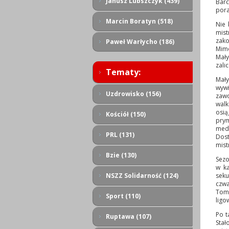
Janusz Lubszczyk (439)
Barc
pora
Marcin Boratyn (518)
Nie 
mist
zako
Paweł Warłycho (186)
Mimo
Mały
zali
Tematy:
Mały
wyw
Uzdrowisko (156)
zawo
walk
osią
Kościół (150)
prym
meda
PRL (131)
Dos
mist
Bzie (130)
Sezo
w ka
sek
NSZZ Solidarność (124)
czwa
Tom
Sport (110)
ligo
Po t
Ruptawa (107)
Stał