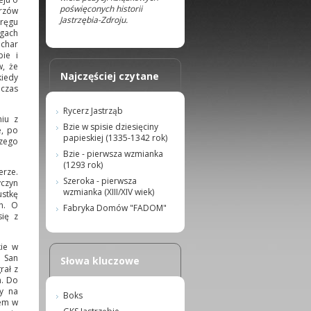
poświęconych historii
trzów
Jastrzębia-Zdroju.
kręgu
ęgach
uchar
bie i
w, że
Najczęściej czytane
kiedy
dczas
Rycerz Jastrząb
niu z
Bzie w spisie dziesięciny
e, po
papieskiej (1335-1342 rok)
szego
Bzie - pierwsza wzmianka
(1293 rok)
erze.
Szeroka - pierwsza
yczyn
wzmianka (XIII/XIV wiek)
ustkę
h. O
Fabryka Domów "FADOM"
się z
kie w
m San
Słowa kluczowe
rał z
h. Do
ry na
Boks
iem w