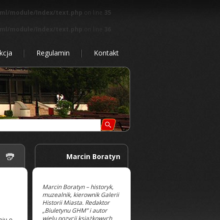
tml/module/Index/text.php
on line
35
tml/module/Index/text.php
on line
36
kcja
Regulamin
Kontakt
 |
Marcin Boratyn
Marcin Boratyn – historyk,
muzealnik, kierownik Galerii
Historii Miasta. Redaktor
„Biuletynu GHM” i autor
wielu pozycji książkowych
eju o