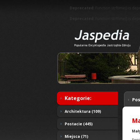
Deprecated
: Function strftime() is de
Deprecated
: Function strftime() is de
Kategorie:
Pos
Architektura (109)
Ma
Postacie (445)
Mał
Miejsca (71)
Swoj