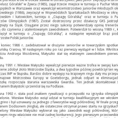
elusz Góralski” w Żywcu (1985), zajął trzecie miejsce w turnieju o Puchar Mis
pijskich w Warszawie oraz wywalczył wicemistrzostwo juniorów młodszych o
owskiego (1986), zwyciężył w Wojewódzkich Spartakiadach Młodzieży w okr
owskim i katowickim, turnieju o „Ciupagę Góralską” oraz w turnieju o P
rzów Olimpijskich (1987). Został dostrzeżony przez działaczy GKS Jastrzę
gnięty na Śląsk. Osiągane przez niego sukcesy potwierdzały opinię treneró
 do czynienia z utalentowanym zawodnikiem. Potwierdził to wiosną 1989 r., 
iężył w turnieju o „Ciupagę Góralską”, a następnie wywalczył brąz po
rzostw Polski juniorów.
koniec 1988 r. zadebiutował w drużynie seniorów w towarzyskim spotka
ńską Craiovą. W następnym roku po raz pierwszy wystąpił w I lidze. Wkrótc
ściu Andrzeja Możdżenia, Małyszko stał się etatowym zawodnikiem pierw
du.
ną 1991 r. Wiesław Małyszko wywalczył pierwsze ważne trofea w swojej kari
ierw zdobył złoto Mistrzostw Śląska, a dwa tygodnie później powtórzył ten w
zas IMP w Słupsku. Bardzo dobre występy na krajowym ringu dały mu przep
majowe Mistrzostwa Europy w Goeteborgu, jednak odparł w eliminacjac
szkę rozpoczęła starania warszawska Gwardia. Ten jednak skontaktował 
anem Białystok i przeniósł się na Podlasie.
na 1992 r. stała pod znakiem rywalizacji o przepustki na igrzyska olimpijs
elonie. Wiesław Małyszko wziął udział w turnieju kwalifikacyjnym we włoski
egrino i był uznawany za jednego z faworytów wagi półśredniej. W finale przeg
anem Dodsonem (Anglia), ale ostatecznie otrzymał prawo startu na igrzyskac
elony Wiesław Małyszko wybierał się jako zawodnik wagi półśredniej, któ
owym ringu właściwie nie miał żadnej konkurencji. Jego pierwszym przeciwnik