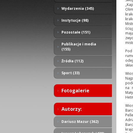
„Kap
Wydarzenia (345)
Olim
krak
krak
Instytucje (98)
Mist
ścią
Pozostałe (151)
mają
zwyc
mist
Publikacje i media
(155)
Pod 
rumu
odej
Źródła (112)
skła
Sport (33)
Wios
Najp
podc
na 
Fotogalerie
Mały
Hetm
Wios
Autorzy:
Barc
Pell
Adri
Dariusz Mazur (362)
Barc
kraj