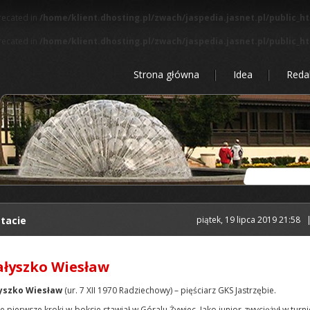
precated in
/home/klient.dhosting.pl/zwach/jaspedia.jasnet.pl/public_h
precated in
/home/klient.dhosting.pl/zwach/jaspedia.jasnet.pl/public_h
Strona główna
Idea
Reda
tacie
piątek, 19 lipca 2019 21:58
łyszko Wiesław
yszko Wiesław
(ur. 7 XII 1970 Radziechowy) – pięściarz GKS Jastrzębie.
e pierwsze kroki w boksie stawiał w Góralu Żywiec. Jako junior zwyciężył w turni