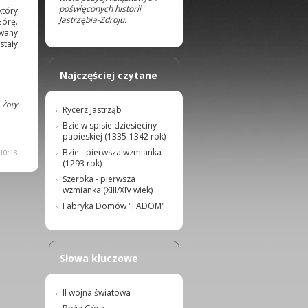
poświęconych historii
który
Jastrzębia-Zdroju.
Górę.
owany
stały
Najczęściej czytane
 Żory
Rycerz Jastrząb
Bzie w spisie dziesięciny
papieskiej (1335-1342 rok)
Bzie - pierwsza wzmianka
10:18
(1293 rok)
Szeroka - pierwsza
wzmianka (XIII/XIV wiek)
Fabryka Domów "FADOM"
Słowa kluczowe
II wojna światowa