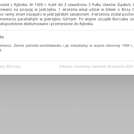
odził z Rybnika. W 1939 r. trafił do 3 szwadronu 3 Pułku Ułanów Śląskich, 
rowano na pozycję w Jastrzębiu. 1 września wziął udział w bitwie o Bożą 
ko ranny zmarł nazajutrz w jastrzębskim sanatorium. 4 września został poch
mentarzu parafialnym w Jastrzębiu Górnym. Po wojnie szczątki Burczaka zo
dopodobnie ekshumowane i przeniesione do Rybnika.
ła:
Delowicz, Ziemia rybnicko-wodzisławska i jej mieszkańcy w wojnie obronnej 1939 r.,
9.
any 1822 razy
Ostatnio zmieniany czwartek, 06 sierpnia 2026 