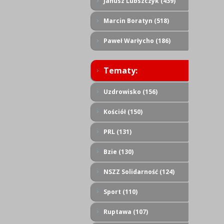
Janusz Lubszczyk (439)
Marcin Boratyn (518)
Paweł Warłycho (186)
Tematy:
Uzdrowisko (156)
Kościół (150)
PRL (131)
Bzie (130)
NSZZ Solidarność (124)
Sport (110)
Ruptawa (107)