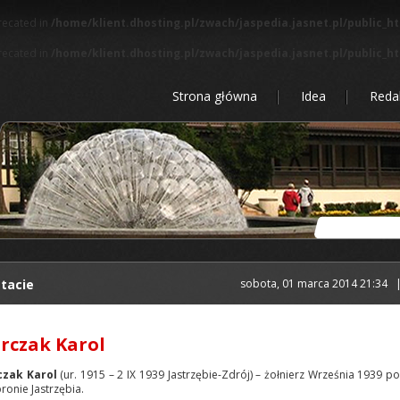
precated in
/home/klient.dhosting.pl/zwach/jaspedia.jasnet.pl/public_h
precated in
/home/klient.dhosting.pl/zwach/jaspedia.jasnet.pl/public_h
Strona główna
Idea
Reda
tacie
sobota, 01 marca 2014 21:34
rczak Karol
czak Karol
(ur. 1915 – 2 IX 1939 Jastrzębie-Zdrój) – żołnierz Września 1939 po
ronie Jastrzębia.