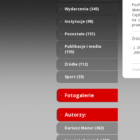
Poch
Wydarzenia (345)
skie
Cięż
na c
Instytucje (98)
praw
Pozostałe (151)
Źród
Publikacje i media
J. 
(155)
200
Źródła (112)
Czyt
Sport (33)
Fotogalerie
Autorzy:
Dariusz Mazur (362)