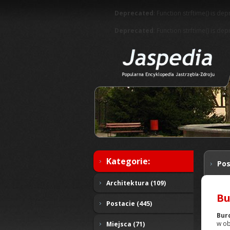
Deprecated
: Function strftime() is de
Deprecated
: Function strftime() is de
Kategorie:
Pos
Architektura (109)
Bu
Postacie (445)
Bur
w ob
Miejsca (71)