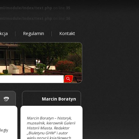
tml/module/Index/text.php
on line
35
tml/module/Index/text.php
on line
36
kcja
Regulamin
Kontakt
 |
Marcin Boratyn
Marcin Boratyn – historyk,
muzealnik, kierownik Galerii
Historii Miasta. Redaktor
legły
„Biuletynu GHM” i autor
wielu pozycji książkowych