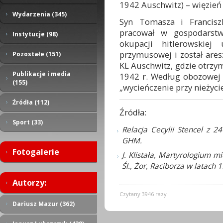
1942 Auschwitz) – więzień
Wydarzenia (345)
Syn Tomasza i Francisz
pracował w gospodarstw
Instytucje (98)
okupacji hitlerowskiej
przymusowej i został ares
Pozostałe (151)
KL Auschwitz, gdzie otrzy
Publikacje i media
1942 r. Według obozowej 
(155)
„wycieńczenie przy nieżycie 
Źródła (112)
Źródła:
Sport (33)
Relacja Cecylii Stencel z 2
GHM.
Fotogalerie
J. Klistała, Martyrologium 
Śl., Żor, Raciborza w latach 
Autorzy:
Czytany 3946 razy
Dariusz Mazur (362)