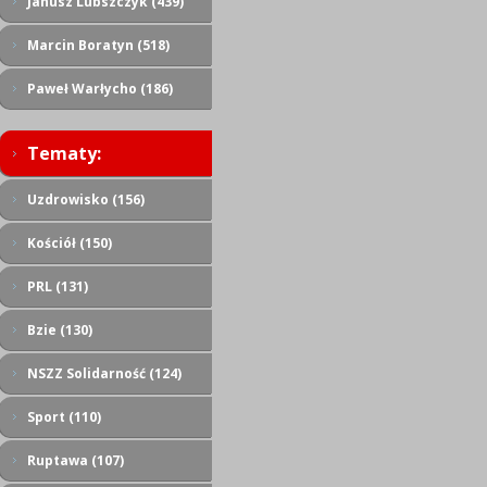
Janusz Lubszczyk (439)
Marcin Boratyn (518)
Paweł Warłycho (186)
Tematy:
Uzdrowisko (156)
Kościół (150)
PRL (131)
Bzie (130)
NSZZ Solidarność (124)
Sport (110)
Ruptawa (107)