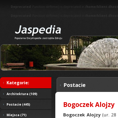
Deprecated
: Function strftime() is deprecated in
/home/klient.dhost
Deprecated
: Function strftime() is deprecated in
/home/klient.dhost
Kategorie:
Postacie
Architektura (109)
Bogoczek Alojzy
Postacie (445)
Bogoczek Alojzy
(ur. 28 
Miejsca (71)