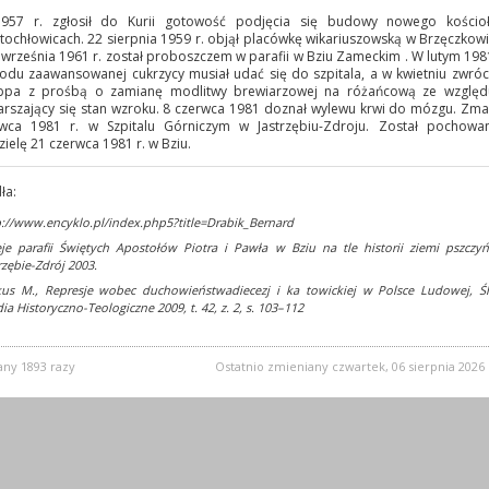
957 r. zgłosił do Kurii gotowość podjęcia się budowy nowego kościo
tochłowicach. 22 sierpnia 1959 r. objął placówkę wikariuszowską w Brzęczkow
8 września 1961 r. został proboszczem w parafii w Bziu Zameckim . W lutym 1981
du zaawansowanej cukrzycy musiał udać się do szpitala, a w kwietniu zwróci
bpa z prośbą o zamianę modlitwy brewiarzowej na różańcową ze względ
rszający się stan wzroku. 8 czerwca 1981 doznał wylewu krwi do mózgu. Zma
rwca 1981 r. w Szpitalu Górniczym w Jastrzębiu-Zdroju. Został pochowa
zielę 21 czerwca 1981 r. w Bziu.
ła:
p://www.encyklo.pl/index.php5?title=Drabik_Bernard
eje parafii Świętych Apostołów Piotra i Pawła w Bziu na tle historii ziemi pszczyńs
rzębie-Zdrój 2003.
kus M., Represje wobec duchowieństwadiecezj i ka towickiej w Polsce Ludowej, Śl
ia Historyczno-Teologiczne 2009, t. 42, z. 2, s. 103–112
any 1893 razy
Ostatnio zmieniany czwartek, 06 sierpnia 2026 