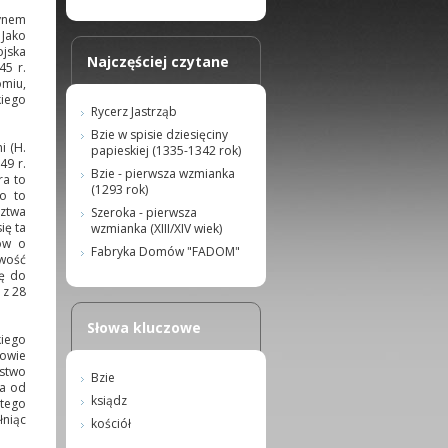
ynem
 Jako
ojska
Najczęściej czytane
45 r.
omiu,
kiego
Rycerz Jastrząb
Bzie w spisie dziesięciny
i (H.
papieskiej (1335-1342 rok)
49 r.
Bzie - pierwsza wzmianka
ra to
(1293 rok)
ło to
dztwa
Szeroka - pierwsza
ię ta
wzmianka (XIII/XIV wiek)
ów o
Fabryka Domów "FADOM"
iwość
ię do
 z 28
Słowa kluczowe
iego
kowie
pstwo
Bzie
 a od
ksiądz
utego
łniąc
kościół