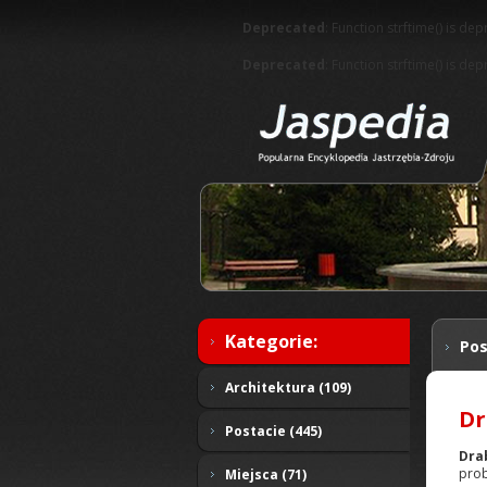
Deprecated
: Function strftime() is de
Deprecated
: Function strftime() is de
Kategorie:
Pos
Architektura (109)
Dr
Postacie (445)
Dra
prob
Miejsca (71)