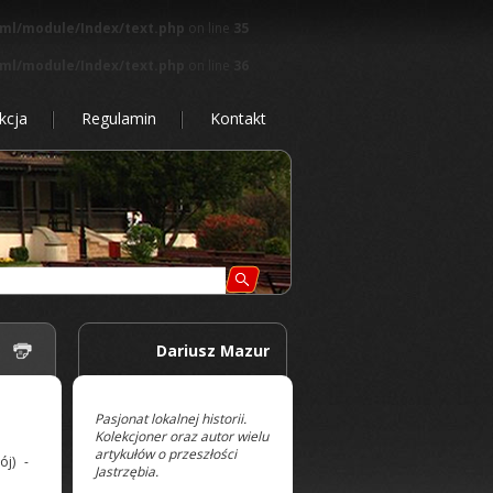
tml/module/Index/text.php
on line
35
tml/module/Index/text.php
on line
36
kcja
Regulamin
Kontakt
 |
Dariusz Mazur
Pasjonat lokalnej historii.
Kolekcjoner oraz autor wielu
artykułów o przeszłości
ój) -
Jastrzębia.