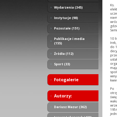
Ks.
Wydarzenia (345)
elek
ucze
niem
Instytucje (98)
wróc
gdzi
Pozostałe (151)
Sem
10 l
Publikacje i media
Irek
(155)
do 1
decy
Źródła (112)
prze
usta
org
Sport (33)
mają
społ
winy
Fotogalerie
kwie
Po 
otrz
Autorzy:
świę
waka
wrze
Dariusz Mazur (362)
1954
jedn