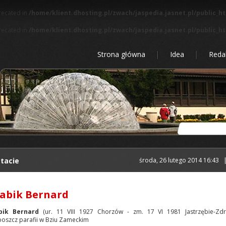
precated in
/home/klient.dhosting.pl/zwach/jaspedia.jasnet.pl/public_h
precated in
/home/klient.dhosting.pl/zwach/jaspedia.jasnet.pl/public_h
Strona główna
Idea
Reda
tacie
środa, 26 lutego 2014 16:43
abik Bernard
bik Bernard
(ur. 11 VIII 1927 Chorzów - zm. 17 VI 1981 Jastrzębie-Zdr
oszcz parafii w Bziu Zameckim