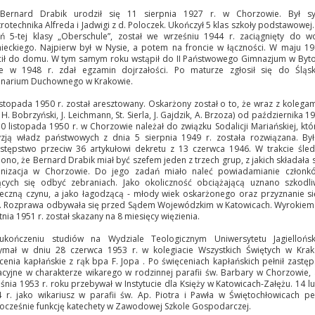
 Bernard Drabik urodził się 11 sierpnia 1927 r. w Chorzowie. Był s
trotechnika Alfreda i Jadwigi z d. Poloczek. Ukończył 5 klas szkoły podstawowej.
ń 5-tej klasy „Oberschule”, został we wrześniu 1944 r. zaciągnięty do w
ieckiego. Najpierw był w Nysie, a potem na froncie w łączności. W maju 19
ił do domu. W tym samym roku wstąpił do II Państwowego Gimnazjum w Byt
e w 1948 r. zdał egzamin dojrzałości. Po maturze zgłosił się do Śląs
inarium Duchownego w Krakowie.
istopada 1950 r. został aresztowany. Oskarżony został o to, że wraz z kolegam
, H. Bobrzyński, J. Leichmann, St. Sierla, J. Gajdzik, A. Brzoza) od października 19
0 listopada 1950 r. w Chorzowie należał do związku Sodalicji Mariańskiej, któ
zją władz państwowych z dnia 5 sierpnia 1949 r. została rozwiązana. By
stępstwo przeciw 36 artykułowi dekretu z 13 czerwca 1946. W trakcie śle
lono, że Bernard Drabik miał być szefem jeden z trzech grup, z jakich składała s
anizacja w Chorzowie. Do jego zadań miało naleć powiadamianie członk
cych się odbyć zebraniach. Jako okoliczność obciążającą uznano szkodl
eczną czynu, a jako łagodzącą - młody wiek oskarżonego oraz przyznanie s
. Rozprawa odbywała się przed Sądem Wojewódzkim w Katowicach. Wyrokiem
tnia 1951 r. został skazany na 8 miesięcy więzienia.
ukończeniu studiów na Wydziale Teologicznym Uniwersytetu Jagiellońsk
ymał w dniu 28 czerwca 1953 r. w kolegiacie Wszystkich Świętych w Kra
cenia kapłańskie z rąk bpa F. Jopa . Po święceniach kapłańskich pełnił zastę
cyjne w charakterze wikarego w rodzinnej parafii św. Barbary w Chorzowie,
śnia 1953 r. roku przebywał w Instytucie dla Księży w Katowicach-Załężu. 14 l
 r. jako wikariusz w parafii św. Ap. Piotra i Pawła w Świętochłowicach pe
ocześnie funkcję katechety w Zawodowej Szkole Gospodarczej.