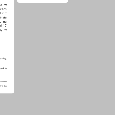
ła w
icach
 r. z
ł się
u na
rł 17
ny w
kiej,
ąskie
13:16