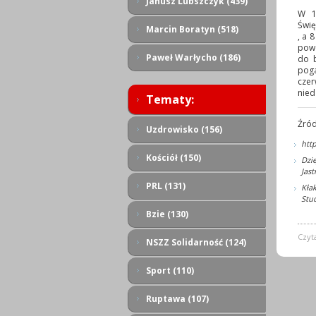
Janusz Lubszczyk (439)
W 1
Świę
Marcin Boratyn (518)
, a 
powo
Paweł Warłycho (186)
do 
poga
cze
nied
Tematy:
Źród
Uzdrowisko (156)
htt
Kościół (150)
Dzi
Jast
PRL (131)
Kła
Stud
Bzie (130)
Czyt
NSZZ Solidarność (124)
Sport (110)
Ruptawa (107)