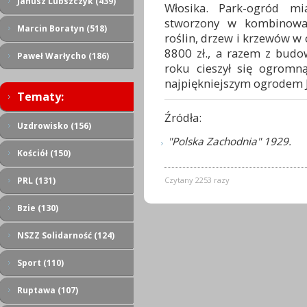
Janusz Lubszczyk (439)
Włosika. Park-ogród m
stworzony w kombinowa
Marcin Boratyn (518)
roślin, drzew i krzewów w 
8800 zł., a razem z budo
Paweł Warłycho (186)
roku cieszył się ogromną
najpiękniejszym ogrodem J
Tematy:
Źródła:
Uzdrowisko (156)
"Polska Zachodnia" 1929.
Kościół (150)
Czytany 2253 razy
PRL (131)
Bzie (130)
NSZZ Solidarność (124)
Sport (110)
Ruptawa (107)