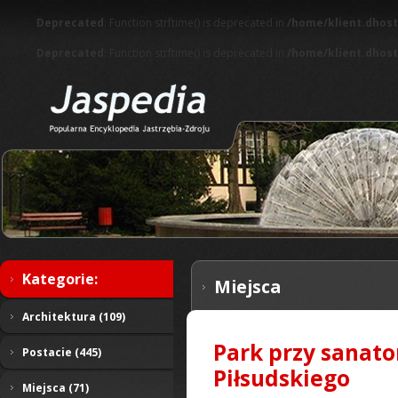
Deprecated
: Function strftime() is deprecated in
/home/klient.dhost
Deprecated
: Function strftime() is deprecated in
/home/klient.dhost
Kategorie:
Miejsca
Architektura (109)
Park przy sanato
Postacie (445)
Piłsudskiego
Miejsca (71)