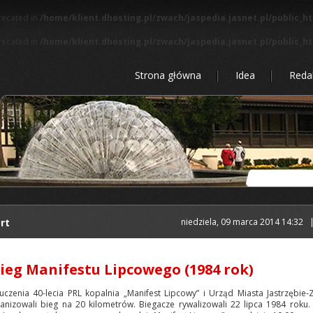
precated in
/home/klient.dhosting.pl/zwach/jaspedia.jasnet.pl/public_h
precated in
/home/klient.dhosting.pl/zwach/jaspedia.jasnet.pl/public_h
Strona główna
Idea
Reda
rt
niedziela, 09 marca 2014 14:32
Bieg Manifestu Lipcowego (1984 rok)
uczenia 40-lecia PRL kopalnia „Manifest Lipcowy” i Urząd Miasta Jastrzębie-
anizowali bieg na 20 kilometrów. Biegacze rywalizowali 22 lipca 1984 roku.