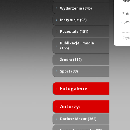
rusz
Wydarzenia (345)
Źród
Instytucje (98)
„Now
Pozostałe (151)
Czyt
Publikacje i media
(155)
Źródła (112)
Sport (33)
Fotogalerie
Autorzy:
Dariusz Mazur (362)