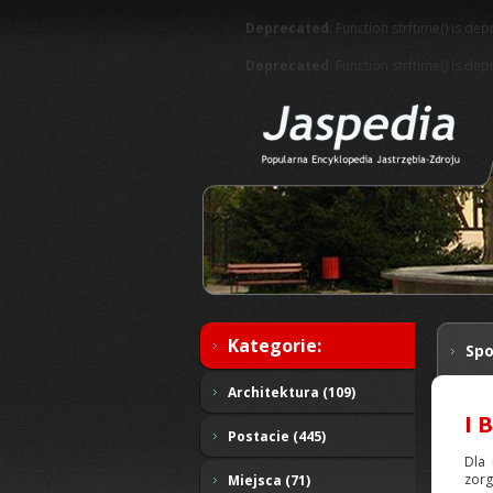
Deprecated
: Function strftime() is de
Deprecated
: Function strftime() is de
Kategorie:
Spo
Architektura (109)
I 
Postacie (445)
Dla 
zorg
Miejsca (71)