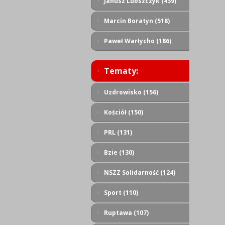
Janusz Lubszczyk (439)
Marcin Boratyn (518)
Paweł Warłycho (186)
Tematy:
Uzdrowisko (156)
Kościół (150)
PRL (131)
Bzie (130)
NSZZ Solidarność (124)
Sport (110)
Ruptawa (107)