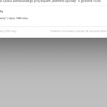
ył z placu autobusowego przy kopalni „Manifest Lipcowy” o godzinie 10.00.
ła:
iny” z lipca 1984 roku.
any 2109 razy
Ostatnio zmieniany sobota, 08 sierpnia 2026 