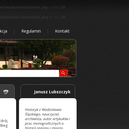
tml/module/Index/text.php
on line
35
tml/module/Index/text.php
on line
36
kcja
Regulamin
Kontakt
 |
Janusz Lubszczyk
Historyk z Wodzisławia
Śląskiego, nauczyciel,
archiwista, autor artykułów i
Zdrój
prac monograficznych o
 Bieg
historii regionu i miasta.