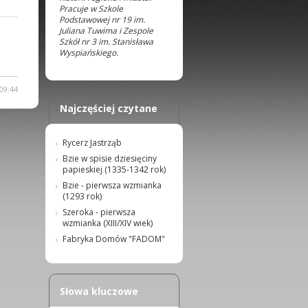
Pracuje w Szkole
Podstawowej nr 19 im.
Juliana Tuwima i Zespole
Szkół nr 3 im. Stanisława
Wyspiańskiego.
09:44
Najczęściej czytane
Rycerz Jastrząb
Bzie w spisie dziesięciny
papieskiej (1335-1342 rok)
Bzie - pierwsza wzmianka
(1293 rok)
Szeroka - pierwsza
wzmianka (XIII/XIV wiek)
Fabryka Domów "FADOM"
Słowa kluczowe