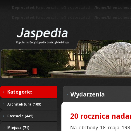
Deprecated
: Function strftime() is deprecated in
/home/klient.dhost
Deprecated
: Function strftime() is deprecated in
/home/klient.dhost
Kategorie:
Wydarzenia
Architektura (109)
20 rocznica nada
Postacie (445)
Na obchody 18 maja 1983 
Miejsca (71)