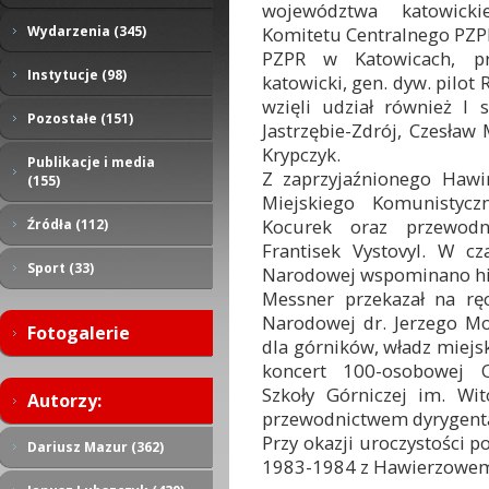
województwa katowicki
Komitetu Centralnego PZP
Wydarzenia (345)
PZPR w Katowicach, pr
Instytucje (98)
katowicki, gen. dyw. pilo
wzięli udział również I 
Pozostałe (151)
Jastrzębie-Zdrój, Czesła
Krypczyk.
Publikacje i media
Z zaprzyjaźnionego Hawir
(155)
Miejskiego Komunistyczn
Kocurek oraz przewodn
Źródła (112)
Frantisek Vystovyl. W cz
Sport (33)
Narodowej wspominano hist
Messner przekazał na rę
Narodowej dr. Jerzego Mo
Fotogalerie
dla górników, władz miejsk
koncert 100-osobowej O
Szkoły Górniczej im. Wi
Autorzy:
przewodnictwem dyrygenta
Przy okazji uroczystości 
Dariusz Mazur (362)
1983-1984 z Hawierzowe