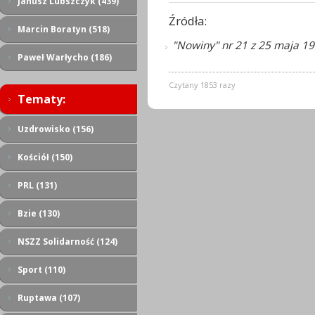
Janusz Lubszczyk (439)
Źródła:
Marcin Boratyn (518)
"Nowiny" nr 21 z 25 maja 19
Paweł Warłycho (186)
Czytany 1853 razy
Tematy:
Uzdrowisko (156)
Kościół (150)
PRL (131)
Bzie (130)
NSZZ Solidarność (124)
Sport (110)
Ruptawa (107)