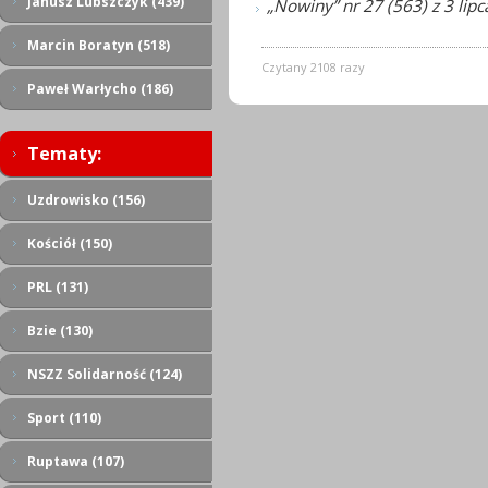
Janusz Lubszczyk (439)
„Nowiny” nr 27 (563) z 3 lip
Marcin Boratyn (518)
Czytany 2108 razy
Paweł Warłycho (186)
Tematy:
Uzdrowisko (156)
Kościół (150)
PRL (131)
Bzie (130)
NSZZ Solidarność (124)
Sport (110)
Ruptawa (107)