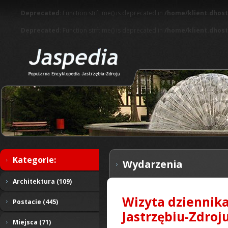
Deprecated
: Function strftime() is deprecated in
/home/klient.dhost
Deprecated
: Function strftime() is deprecated in
/home/klient.dhost
Kategorie:
Wydarzenia
Architektura (109)
Wizyta dziennika
Postacie (445)
Jastrzębiu-Zdroju
Miejsca (71)