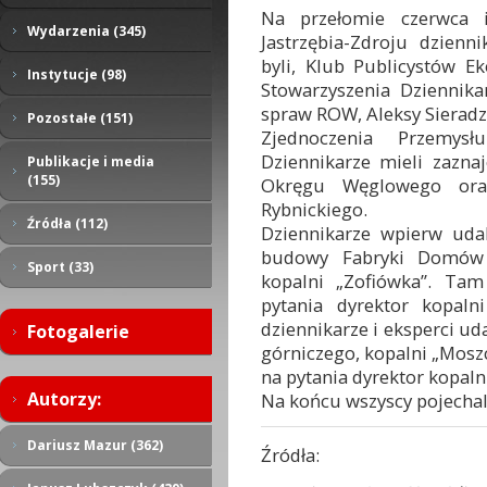
Na przełomie czerwca i
Wydarzenia (345)
Jastrzębia-Zdroju dzienni
byli, Klub Publicystów E
Instytucje (98)
Stowarzyszenia Dziennika
spraw ROW, Aleksy Sieradz
Pozostałe (151)
Zjednoczenia Przemysł
Dziennikarze mieli zazna
Publikacje i media
(155)
Okręgu Węglowego ora
Rybnickiego.
Źródła (112)
Dziennikarze wpierw uda
budowy Fabryki Domów 
Sport (33)
kopalni „Zofiówka”. Ta
pytania dyrektor kopaln
dziennikarze i eksperci ud
Fotogalerie
górniczego, kopalni „Mosz
na pytania dyrektor kopaln
Autorzy:
Na końcu wszyscy pojechali 
Dariusz Mazur (362)
Źródła: