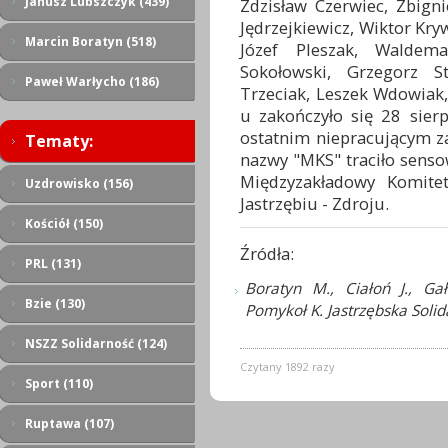
Janusz Lubszczyk (439)
Zdzisław Czerwiec, Zbign
Jędrzejkiewicz, Wiktor Kr
Marcin Boratyn (518)
Józef Pleszak, Waldem
Sokołowski, Grzegorz St
Paweł Warłycho (186)
Trzeciak, Leszek Wdowiak
u zakończyło się 28 sierp
ostatnim niepracującym z
Tematy:
nazwy "MKS" traciło sens
Międzyzakładowy Komite
Uzdrowisko (156)
Jastrzębiu - Zdroju.
Kościół (150)
Źródła:
PRL (131)
Boratyn M., Ciałoń J., Ga
Bzie (130)
Pomykoł K. Jastrzębska Solid
NSZZ Solidarność (124)
Czytany 1892 razy
Sport (110)
Ruptawa (107)