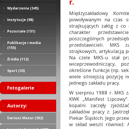
r.
Wydarzenia (345)
Międzyzakładowy Komit
powoływanym na czas str
Instytucje (98)
strajkujących załóg z co
charakter przedstawi
Pozostałe (151)
poszczególnych przedsię
Publikacje i media
przedstawicieli. MKS z
(155)
strajkowych, artykulacją 
Na czele MKS-u stał prz
Źródła (112)
wiceprzewodniczący, poz
określone funkcje (np. sek
Sport (33)
wiele silniejszą pozycję 
jednego zakładu pracy.
Fotogalerie
W sierpniu 1988 r. MKS z
KWK „Manifest Lipcowy”.
kopalni zaczęły zjeżdża
Autorzy:
zakładów pracy z: Jastrzę
Piekar Śląskich. Jego prze
Dariusz Mazur (362)
w skład weszli również: A