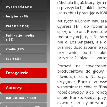
(Michała Baja), który, tym 
o przeżyciach, jakich dośw
Wydarzenia (345)
Jastrzębiu i pracując w KW
Instytucje (98)
Muzycznie Eprom nawiązał
Cypress Hill, do robien
Pozostałe (151)
sprzętu, co oni. Prezentuje
Publikacje i media
melorecytacji, tyle że za
(155)
nie o Los Angeles, ale o
brzmieć dość zabawnie (co 
Źródła (112)
przeciwnie), bo też taki
przyznał, że płyta jest żart
Sport (33)
Pomysł na stworzenie 
producentowi do głowy, 
Fotogalerie
likwidacji ścian. Na szy
sztygarze Bonko, w wyw
wspominał tę chwilę: "Pra
Autorzy:
robić dowcipy, a do robo
siebie Bonko. Kiedyś przy
Dariusz Mazur (362)
dzwonił sam dyspozytor. 