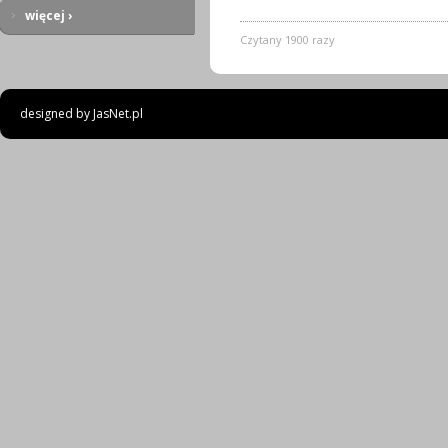
więcej ›
Czytany 1900 razy
designed by
JasNet.pl