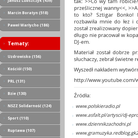
tak: >>Co wy tam robicie
Janusz Lubszczyk (439)
prześlicznej wanny<<, >>A
Marcin Boratyn (518)
to kto? Sztigar Bonko! 
rozbawiła mnie do łez i 
Paweł Warłycho (186)
został zrealizowany dopier
długo nie pracował w kopal
DJ-em.
Tematy:
Materiał został dobrze p
Uzdrowisko (156)
słuchaczy, zebrał świetne r
Wyszedł nakładem wytwórni
Kościół (150)
http://www.youtube.com
PRL (131)
Bzie (130)
Źródła:
www.polskieradio.pl
NSZZ Solidarność (124)
www.asfalt.pl/artysci/dj-ep
Sport (110)
www.dziennikzachodni.pl
Ruptawa (107)
www.gramuzyka.redblog.gk2