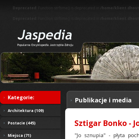
Deprecated
: Function strftime() is deprecated in
/home/klient.dhost
Deprecated
: Function strftime() is deprecated in
/home/klient.dhost
Kategorie:
Publikacje i media
Architektura (109)
Sztigar Bonko - J
Postacie (445)
"Jo sznupia" - płyta poc
Miejsca (71)