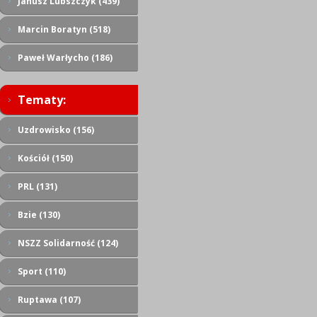
Janusz Lubszczyk (439)
Marcin Boratyn (518)
Paweł Warłycho (186)
Tematy:
Uzdrowisko (156)
Kościół (150)
PRL (131)
Bzie (130)
NSZZ Solidarność (124)
Sport (110)
Ruptawa (107)