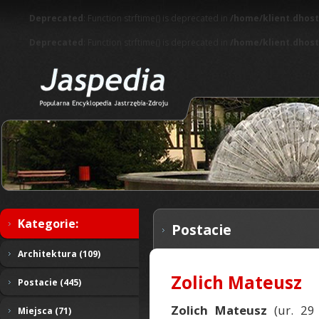
Deprecated
: Function strftime() is deprecated in
/home/klient.dhost
Deprecated
: Function strftime() is deprecated in
/home/klient.dhost
Kategorie:
Postacie
Architektura (109)
Zolich Mateusz
Postacie (445)
Zolich Mateusz
(ur. 2
Miejsca (71)