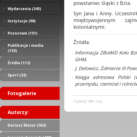
powstaniec śląski z Bzia.
Wydarzenia (345)
Syn Jana i Anny. Uczestni
międzywojennym zaj
Instytucje (98)
kolonialnymi.
Pozostałe (151)
Źródła:
Publikacje i media
(155)
Informacja ZBoWiD Koło Bzi
GHM.
Źródła (112)
J. Delowicz, Żołnierze III Po
Sport (33)
Księga adresowa Polski 
przemysłu, rzemiosł i rolni
Fotogalerie
Czytany 1681 razy
Autorzy:
Dariusz Mazur (362)