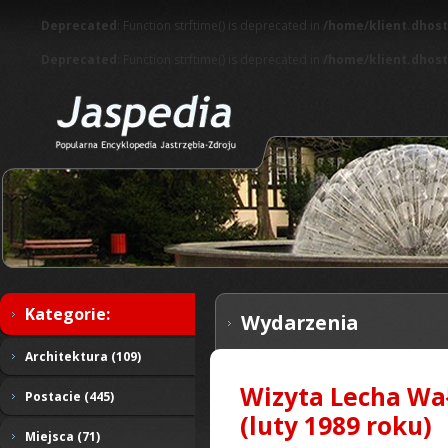
Deprecated
: Function strftime() is deprecated in
/home/klient.dhost
Deprecated
: Function strftime() is deprecated in
/home/klient.dhost
Kategorie:
Wydarzenia
Architektura (109)
Wizyta Lecha Wał
Postacie (445)
(luty 1989 roku)
Miejsca (71)