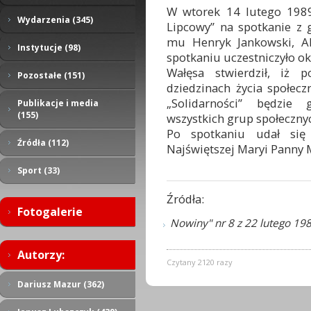
W wtorek 14 lutego 1989
Wydarzenia (345)
Lipcowy” na spotkanie z 
mu Henryk Jankowski, Al
Instytucje (98)
spotkaniu uczestniczyło ok
Wałęsa stwierdził, iż 
Pozostałe (151)
dziedzinach życia społecz
„Solidarności” będzie
Publikacje i media
(155)
wszystkich grup społeczny
Po spotkaniu udał się 
Źródła (112)
Najświętszej Maryi Panny M
Sport (33)
Źródła:
Fotogalerie
Nowiny" nr 8 z 22 lutego 198
Autorzy:
Czytany 2120 razy
Dariusz Mazur (362)