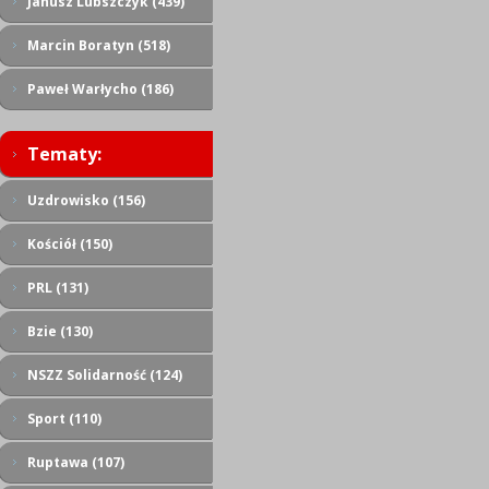
Janusz Lubszczyk (439)
Marcin Boratyn (518)
Paweł Warłycho (186)
Tematy:
Uzdrowisko (156)
Kościół (150)
PRL (131)
Bzie (130)
NSZZ Solidarność (124)
Sport (110)
Ruptawa (107)