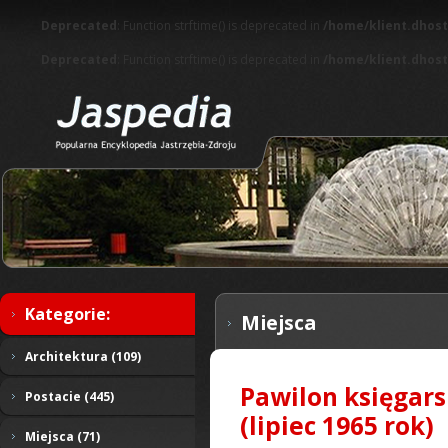
Deprecated
: Function strftime() is deprecated in
/home/klient.dhost
Deprecated
: Function strftime() is deprecated in
/home/klient.dhost
Kategorie:
Miejsca
Architektura (109)
Pawilon księgars
Postacie (445)
(lipiec 1965 rok)
Miejsca (71)