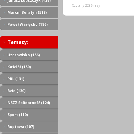
Janusz Lubszczyk (439)
Czytany 2296 razy
Marcin Boratyn (518)
Paweł Warłycho (186)
Tematy:
Uzdrowisko (156)
Kościół (150)
PRL (131)
Bzie (130)
NSZZ Solidarność (124)
Sport (110)
Ruptawa (107)