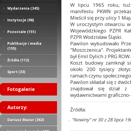
W lipcu 1965 roku, tuż 
Wydarzenia (345)
manifestu PKWN przekaz
Mieścił się przy ulicy 1 Maj
Instytucje (98)
W uroczystym otwarciu wz
Wojewódzkiego PZPR Kat
Pozostałe (151)
PZPR Wodzisław Śląski.
Pawilon wybudowało Prze
Publikacje i media
(155)
"Moszczenica". Projekta
był Emil Dylich z PRG ROW.
Źródła (112)
Koszt budowy zamknął si
około 200 tysięcy złot
Sport (33)
ramach czynu społecznego
Pawilon składał się z dwó
znajdował się dział z
Fotogalerie
wydawnictwami graficzno-
Autorzy:
Źródła:
"Nowiny" nr 30 z 28 lipca 19
Dariusz Mazur (362)