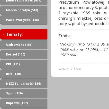
Janusz Lubszczyk (439)
Prezydium Powiatowej 
uruchomiono przy Szpital
Marcin Boratyn (518)
1 stycznia 1969 roku w 
chirurgii miękkiej oraz d
Paweł Warłycho (186)
pory szpital był jednooddz
Tematy:
Źródła:
"Nowiny" nr 5 (317) z 30 st
Uzdrowisko (156)
1963 roku, nr 11 (495) z 11
1969 roku.
Kościół (150)
PRL (131)
Czytany 1711 razy
Bzie (130)
NSZZ Solidarność (124)
Sport (110)
Ruptawa (107)