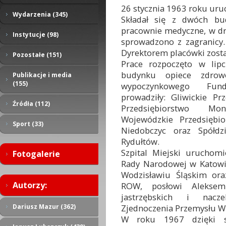
26 stycznia 1963 roku uru
Wydarzenia (345)
Składał się z dwóch bu
pracownie medyczne, w dr
Instytucje (98)
sprowadzono z zagranicy.
Dyrektorem placówki zosta
Pozostałe (151)
Prace rozpoczęto w lip
budynku opiece zdrow
Publikacje i media
(155)
wypoczynkowego Fun
prowadziły: Gliwickie Pr
Źródła (112)
Przedsiębiorstwo Mo
Wojewódzkie Przedsiębi
Sport (33)
Niedobczyc oraz Spółdz
Rydułtów.
Szpital Miejski uruchom
Fotogalerie
Rady Narodowej w Katowi
Wodzisławiu Śląskim or
Autorzy:
ROW, posłowi Aleksemu
jastrzębskich i nacz
Zjednoczenia Przemysłu W
Dariusz Mazur (362)
W roku 1967 dzięki s