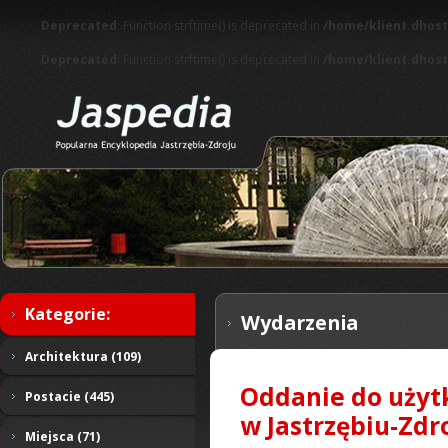
Deprecated
: Function strftime() is deprecated in
/home/klient.dhost
Deprecated
: Function strftime() is deprecated in
/home/klient.dhost
Kategorie:
Wydarzenia
Architektura (109)
Oddanie do użytk
Postacie (445)
w Jastrzębiu-Zdro
Miejsca (71)