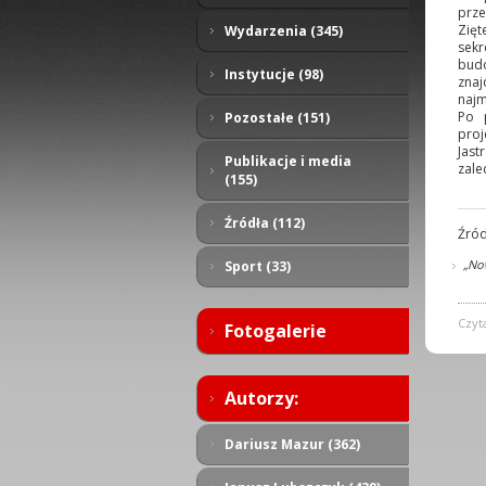
prz
Zięt
Wydarzenia (345)
sekr
bud
Instytucje (98)
znaj
najm
Po 
Pozostałe (151)
proj
Jast
Publikacje i media
zale
(155)
Źródła (112)
Źród
„Now
Sport (33)
Czyt
Fotogalerie
Autorzy:
Dariusz Mazur (362)