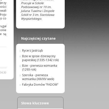
erzy
Pracuje w Szkole
ności
Podstawowej nr 19 im.
owali
Juliana Tuwima i Zespole
roju
Szkół nr 3 im. Stanisława
go co
Wyspiańskiego.
ugał
jonie
ne są
Najczęściej czytane
Rycerz Jastrząb
Bzie w spisie dziesięciny
papieskiej (1335-1342 rok)
Bzie - pierwsza wzmianka
(1293 rok)
04:30
Szeroka - pierwsza
wzmianka (XIII/XIV wiek)
Fabryka Domów "FADOM"
Słowa kluczowe