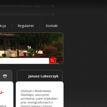
tml/module/Index/text.php
on line
35
tml/module/Index/text.php
on line
36
kcja
Regulamin
Kontakt
 |
Janusz Lubszczyk
Historyk z Wodzisławia
u-
Śląskiego, nauczyciel,
archiwista, autor artykułów i
prac monograficznych o
ępca
historii regionu i miasta.