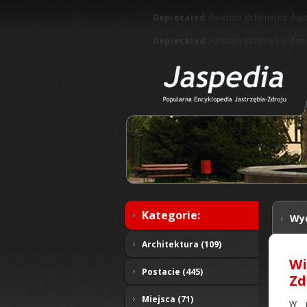
Deprecated
: Function strftime() is de
Deprecated
: Function strftime() is de
Kategorie:
Wy
Architektura (109)
Wi
Postacie (445)
Zd
Miejsca (71)
W p