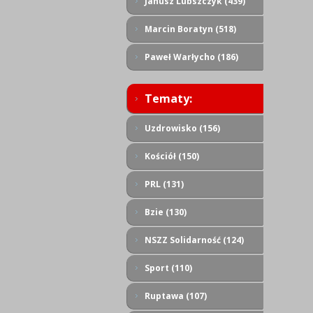
Janusz Lubszczyk (439)
Marcin Boratyn (518)
Paweł Warłycho (186)
Tematy:
Uzdrowisko (156)
Kościół (150)
PRL (131)
Bzie (130)
NSZZ Solidarność (124)
Sport (110)
Ruptawa (107)