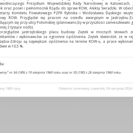
ewodniczącego Prezydium Wojewódzkiej Rady Narodowej w Katowicach, J
ek oraz poseł i pełnomocnik Rządu do spraw ROW, Aleksy Sieradzki. W obec
etarzy Komitetu Powiatowego PZPR Rybnika i Wodzisławia Śląskiego wizyt
owy ROW. Przyglądał się pracom na osiedlu awaryjnym w Jastrzębiu-Zd
dującym się przy ulicy Połomskiej (planowano,by w przyszłości zamieszkiwało 
niej 2 tysiące osób).
przeglądzie jastrzębskiego placu budowy Ziętek w mocnych słowach zr
ektantów i wykonawców za ogromne opóźnienia. Ziętek stwierdził, że w re
rzębia-Zdroju są największe opóźnienia na terenie ROW-u, a prace wykona
dwie w 10,5 %.
ła:
iny” nr 34 (189) z 19 sierpnia 1960 roku oraz nr 35 (190) z 26 sierpnia 1960 roku.
any 1609 razy
Ostatnio zmieniany czwartek, 06 sierpnia 2026 