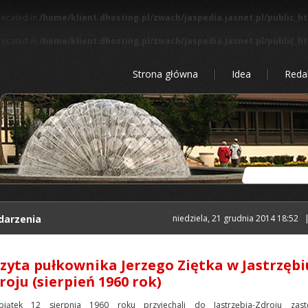
precated in
/home/klient.dhosting.pl/zwach/jaspedia.jasnet.pl/public_h
precated in
/home/klient.dhosting.pl/zwach/jaspedia.jasnet.pl/public_h
Strona główna
Idea
Reda
darzenia
niedziela, 21 grudnia 2014 18:52
zyta pułkownika Jerzego Ziętka w Jastrzębi
roju (sierpień 1960 rok)
iątek 12 sierpnia 1960 roku przyjechali do Jastrzębia-Zdroju zast