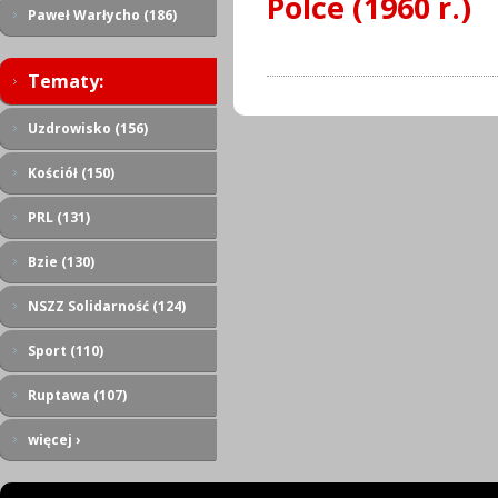
Polce (1960 r.)
Paweł Warłycho (186)
Tematy:
Uzdrowisko (156)
Kościół (150)
PRL (131)
Bzie (130)
NSZZ Solidarność (124)
Sport (110)
Ruptawa (107)
więcej ›