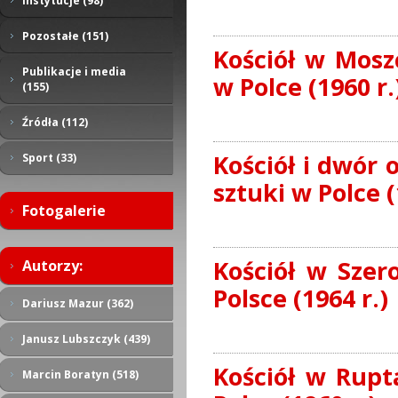
Instytucje (98)
Pozostałe (151)
Kościół w Mosz
Publikacje i media
w Polce (1960 r.
(155)
Źródła (112)
Kościół i dwór
Sport (33)
sztuki w Polce (
Fotogalerie
Kościół w Szer
Autorzy:
Polsce (1964 r.)
Dariusz Mazur (362)
Janusz Lubszczyk (439)
Kościół w Rup
Marcin Boratyn (518)