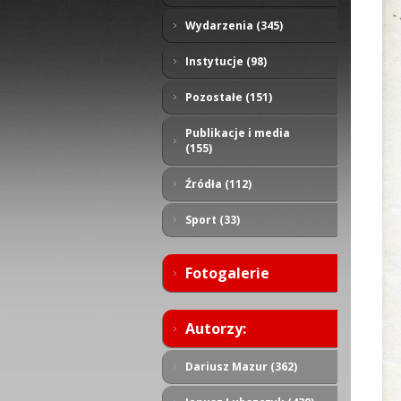
Wydarzenia (345)
Instytucje (98)
Pozostałe (151)
Publikacje i media
(155)
Źródła (112)
Sport (33)
Fotogalerie
Autorzy:
Dariusz Mazur (362)