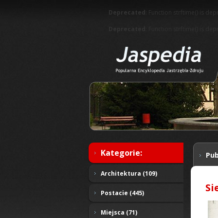
Deprecated
: Function strftime() is de
Deprecated
: Function strftime() is de
Kategorie:
Pub
Architektura (109)
Si
Postacie (445)
Miejsca (71)