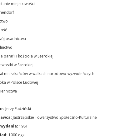
tanie miejscowości
mendorf
ctwo
ność
ój osadnictwa
lnictwo
je parafii i kościoła w Szerokiej
awostki w Szerokiej
ał mieszkańców w walkach narodowo-wyzwoleńczych
oka w Polsce Ludowej
iennictwa
or:
Jerzy Fudziński
awca:
Jastrzębskie Towarzystwo Społeczno-Kulturalne
wydania:
1981
ład:
1000 egz.