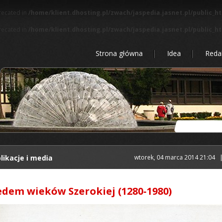
precated in
/home/klient.dhosting.pl/zwach/jaspedia.jasnet.pl/public_h
precated in
/home/klient.dhosting.pl/zwach/jaspedia.jasnet.pl/public_h
Strona główna
Idea
Reda
likacje i media
wtorek, 04 marca 2014 21:04
edem wieków Szerokiej (1280-1980)