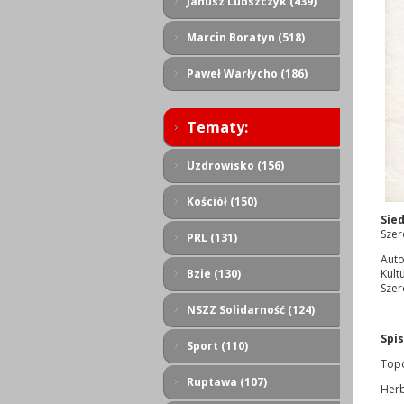
Janusz Lubszczyk (439)
Marcin Boratyn (518)
Paweł Warłycho (186)
Tematy:
Uzdrowisko (156)
Kościół (150)
Sie
Szer
PRL (131)
Auto
Bzie (130)
Kult
Szer
NSZZ Solidarność (124)
Spis
Sport (110)
Topo
Ruptawa (107)
Her