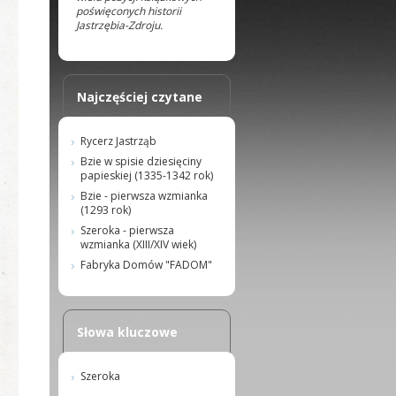
poświęconych historii
Jastrzębia-Zdroju.
Najczęściej czytane
Rycerz Jastrząb
Bzie w spisie dziesięciny
papieskiej (1335-1342 rok)
Bzie - pierwsza wzmianka
(1293 rok)
Szeroka - pierwsza
wzmianka (XIII/XIV wiek)
Fabryka Domów "FADOM"
Słowa kluczowe
Szeroka