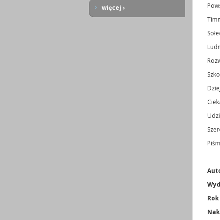
Pows
więcej ›
Tim
Sołe
Lud
Rozw
Szko
Dzie
Ciek
Udzi
Szer
Piśm
Aut
Wyd
Rok
Nak