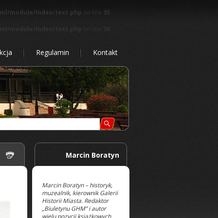
tml/module/Index/text.php
on line
35
tml/module/Index/text.php
on line
36
kcja
Regulamin
Kontakt
 |
Marcin Boratyn
Marcin Boratyn – historyk,
muzealnik, kierownik Galerii
Historii Miasta. Redaktor
„Biuletynu GHM” i autor
wielu pozycji książkowych