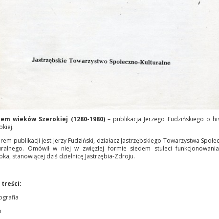
dem wieków Szerokiej (1280-1980)
– publikacja Jerzego Fudzińskiego o his
okiej.
rem publikacji jest Jerzy Fudziński, działacz Jastrzębskiego Towarzystwa Społe
uralnego. Omówił w niej w zwięzłej formie siedem stuleci funkcjonowani
oka, stanowiącej dziś dzielnicę Jastrzębia-Zdroju.
 treści:
grafia
b