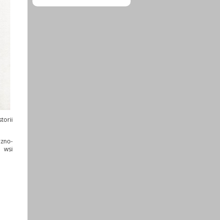
torii
czno-
a wsi