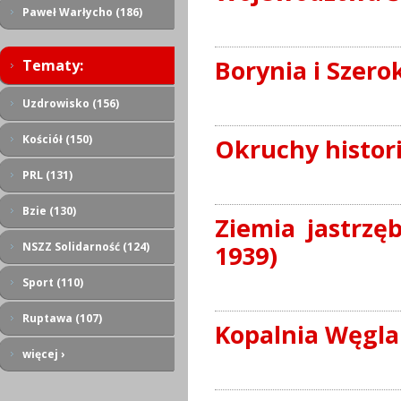
Paweł Warłycho (186)
Borynia i Szero
Tematy:
Uzdrowisko (156)
Kościół (150)
Okruchy histori
PRL (131)
Bzie (130)
Ziemia jastrzę
NSZZ Solidarność (124)
1939)
Sport (110)
Ruptawa (107)
Kopalnia Węgla
więcej ›