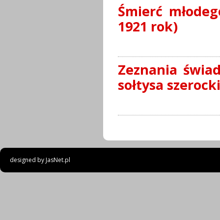
Śmierć młodeg
1921 rok)
Zeznania świa
sołtysa szerock
designed by
JasNet.pl