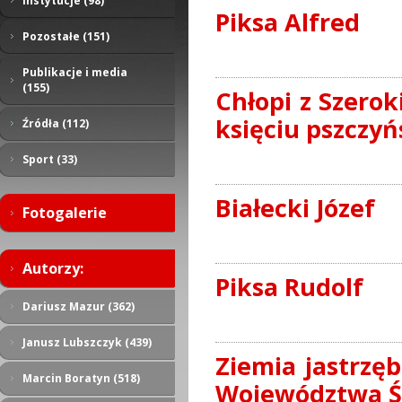
Instytucje (98)
Piksa Alfred
Pozostałe (151)
Publikacje i media
(155)
Chłopi z Szerok
księciu pszczyń
Źródła (112)
Sport (33)
Białecki Józef
Fotogalerie
Autorzy:
Piksa Rudolf
Dariusz Mazur (362)
Janusz Lubszczyk (439)
Ziemia jastrzęb
Marcin Boratyn (518)
Województwa Ś