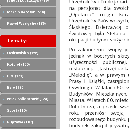
Janusz Lubszczyk (439)
Urzędników i Funkcjonari
na pensjonat dla swoic
Marcin Boratyn (518)
„Opolance” mogli korz
Urzędników Państwowych,
Paweł Warłycho (186)
Śląskiego. Dzierżawcą 
światowej była Stefania 
okupacji budynek służył n
Tematy:
Po zakończeniu wojny pe
Uzdrowisko (156)
jednak w bocznych skrzy
użyteczności publiczne
Kościół (150)
restauracja „Jastrzębia
„Melodię”, a w prawym 
PRL (131)
Prasy i Książki, zastąp
Cywilnego. W latach 60. s
Bzie (130)
Budynków Mieszkalnych,
NSZZ Solidarność (124)
Miasta. W latach 80. mieśc
Robotnicza, a przede ws
Sport (110)
roku przeniósł swoją
rozbudowanego budynku po
Ruptawa (107)
budynek zakupił prywatn