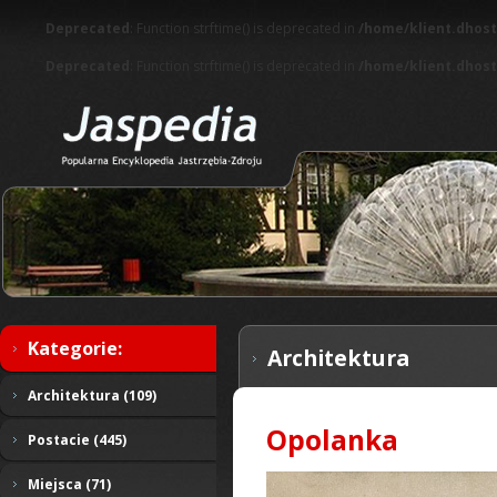
Deprecated
: Function strftime() is deprecated in
/home/klient.dhost
Deprecated
: Function strftime() is deprecated in
/home/klient.dhost
Kategorie:
Architektura
Architektura (109)
Opolanka
Postacie (445)
Miejsca (71)