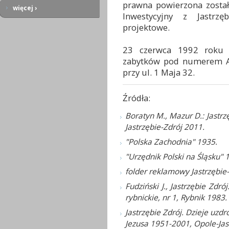
prawna powierzona została
więcej ›
Inwestycyjny z Jastrzę
projektowe.
23 czerwca 1992 roku o
zabytków pod numerem A
przy ul. 1 Maja 32.
Źródła:
Boratyn M., Mazur D.: Jastrz
Jastrzębie-Zdrój 2011.
"Polska Zachodnia" 1935.
"Urzędnik Polski na Śląsku" 
folder reklamowy Jastrzębie-
Fudziński J., Jastrzębie Zdró
rybnickie, nr 1, Rybnik 1983.
Jastrzębie Zdrój. Dzieje uzd
Jezusa 1951-2001, Opole-Jas