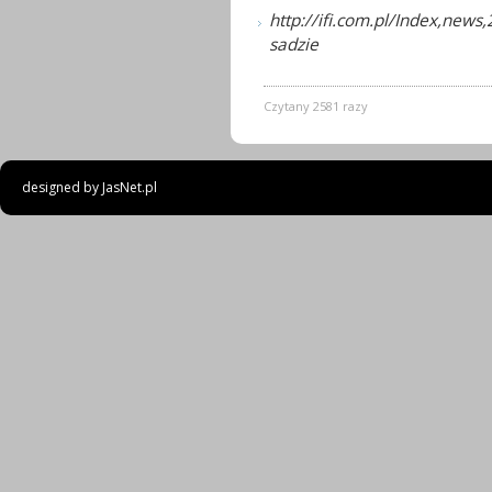
http://ifi.com.pl/Index,new
sadzie
Czytany 2581 razy
designed by
JasNet.pl