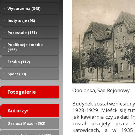
Wydarzenia (345)
Instytucje (98)
Pozostałe (151)
Publikacje i media
(155)
Źródła (112)
Sport (33)
Opolanka, Sąd Rejonowy
Fotogalerie
Budynek został wzniesiony
1928-1929. Mieścił się tut
Autorzy:
jak kawiarnia czy zakład f
został przejęty przez
Dariusz Mazur (362)
Katowicach, a w 1935 