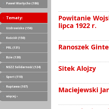
Paweł Warłycho (186)
Powitanie Wojsk
Tematy:
lipca 1922 r.
Uzdrowisko (156)
Kościół (150)
Ranoszek Ginte
PRL (131)
Bzie (130)
Sitek Alojzy
NSZZ Solidarność (124)
Sport (110)
Ruptawa (107)
Maciejewski Ja
więcej ›