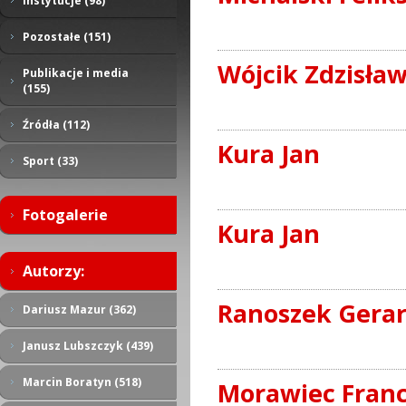
Instytucje (98)
Pozostałe (151)
Wójcik Zdzisła
Publikacje i media
(155)
Źródła (112)
Kura Jan
Sport (33)
Fotogalerie
Kura Jan
Autorzy:
Ranoszek Gerar
Dariusz Mazur (362)
Janusz Lubszczyk (439)
Marcin Boratyn (518)
Morawiec Franc