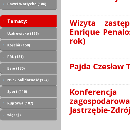
Paweł Warłycho (186)
Wizyta zastę
Tematy:
Enrique Penalo
Uzdrowisko (156)
rok)
Kościół (150)
PRL (131)
Pajda Czesław T
Bzie (130)
NSZZ Solidarność (124)
Konferencja
Sport (110)
zagospodaro
Ruptawa (107)
Jastrzębie-Zdrój
więcej ›