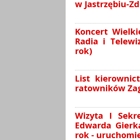
w Jastrzębiu-Zd
Koncert Wielki
Radia i Telewi
rok)
List kierowni
ratowników Zag
Wizyta I Sekr
Edwarda Gierka
rok - uruchomie