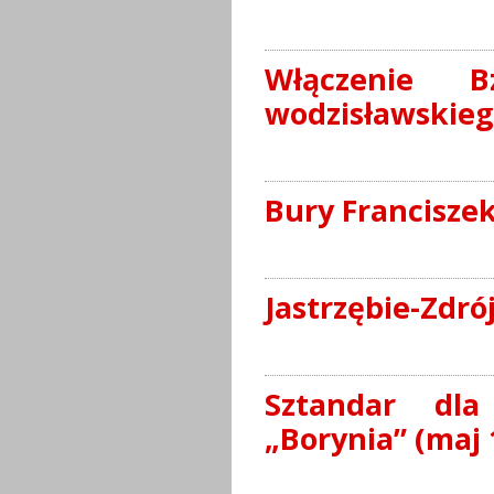
Włączenie 
wodzisławskiego
Bury Francisze
Jastrzębie-Zdró
Sztandar dla
„Borynia” (maj 