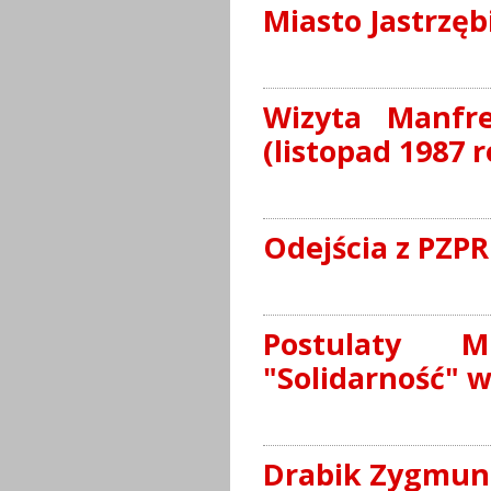
Miasto Jastrzęb
Wizyta Manfre
(listopad 1987 r
Odejścia z PZP
Postulaty M
"Solidarność" w
Drabik Zygmun