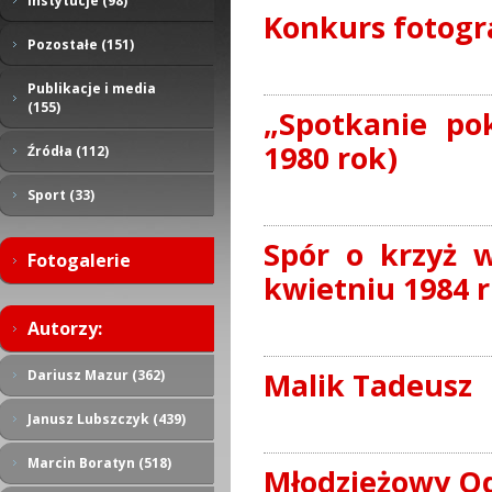
Instytucje (98)
Konkurs fotogra
Pozostałe (151)
Publikacje i media
(155)
„Spotkanie pok
1980 rok)
Źródła (112)
Sport (33)
Spór o krzyż 
Fotogalerie
kwietniu 1984 r
Autorzy:
Malik Tadeusz
Dariusz Mazur (362)
Janusz Lubszczyk (439)
Marcin Boratyn (518)
Młodzieżowy Odd