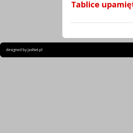
Tablice upamię
designed by
JasNet.pl