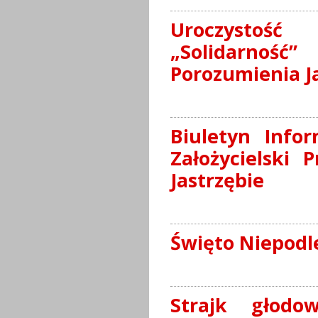
Uroczystość
„Solidarność
Porozumienia J
Biuletyn Info
Założycielski
Jastrzębie
Święto Niepodle
Strajk głodo