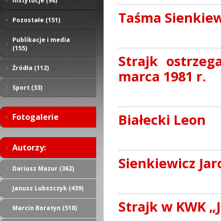
Instytucje (98)
Taśma Sienkiew
Pozostałe (151)
Publikacje i media
(155)
Strajk ostrzeg
Źródła (112)
marca 1981 r.
Sport (33)
Białecki Leon
Fotogalerie
Autorzy:
Sienkiewicz Jar
Dariusz Mazur (362)
Janusz Lubszczyk (439)
Strajk w KWK „Ja
Marcin Boratyn (518)