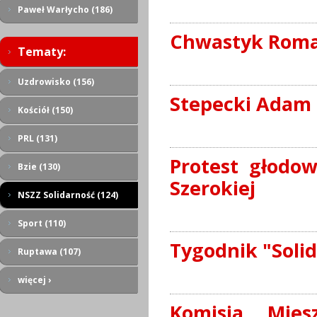
Paweł Warłycho (186)
Chwastyk Rom
Tematy:
Uzdrowisko (156)
Stepecki Adam
Kościół (150)
PRL (131)
Protest głodo
Bzie (130)
Szerokiej
NSZZ Solidarność (124)
Sport (110)
Tygodnik "Solid
Ruptawa (107)
więcej ›
Komisja Mies