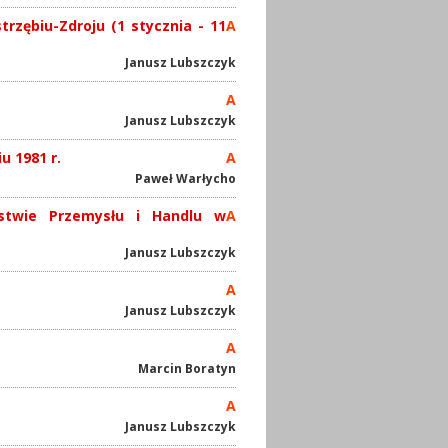
trzębiu-Zdroju (1 stycznia - 11
A
Janusz Lubszczyk
A
Janusz Lubszczyk
 1981 r.
A
Paweł Warłycho
rstwie Przemysłu i Handlu w
A
Janusz Lubszczyk
A
Janusz Lubszczyk
A
Marcin Boratyn
A
Janusz Lubszczyk