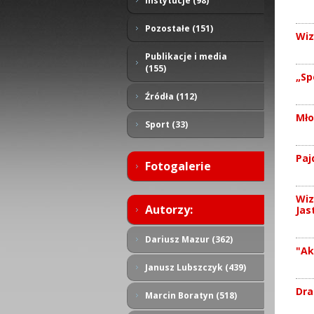
Instytucje (98)
Pozostałe (151)
Wiz
Publikacje i media
(155)
„Sp
Źródła (112)
Mło
Sport (33)
Paj
Fotogalerie
Wiz
Autorzy:
Jas
Dariusz Mazur (362)
"Ak
Janusz Lubszczyk (439)
Dra
Marcin Boratyn (518)