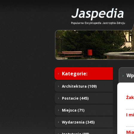
Kategorie:
Wp
Architektura (109)
Żak
Postacie (445)
Miejsca (71)
I m
Wydarzenia (345)
Mia