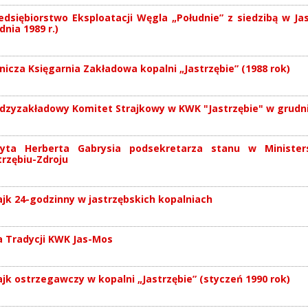
edsiębiorstwo Eksploatacji Węgla „Południe” z siedzibą w Jas
dnia 1989 r.)
nicza Księgarnia Zakładowa kopalni „Jastrzębie” (1988 rok)
dzyzakładowy Komitet Strajkowy w KWK "Jastrzębie" w grudniu
yta Herberta Gabrysia podsekretarza stanu w Ministe
trzębiu-Zdroju
ajk 24-godzinny w jastrzębskich kopalniach
a Tradycji KWK Jas-Mos
ajk ostrzegawczy w kopalni „Jastrzębie” (styczeń 1990 rok)