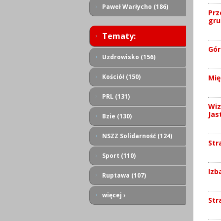
Paweł Warłycho (186)
Prz
gru
Tematy:
Gór
Uzdrowisko (156)
Kościół (150)
Mię
PRL (131)
Wiz
Jas
Bzie (130)
NSZZ Solidarność (124)
Str
Sport (110)
Izb
Ruptawa (107)
więcej ›
Str