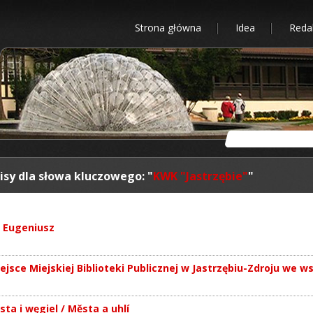
Strona główna
Idea
Reda
isy dla słowa kluczowego: "
KWK "Jastrzębie"
"
 Eugeniusz
iejsce Miejskiej Biblioteki Publicznej w Jastrzębiu-Zdroju we 
sta i węgiel / Města a uhlí