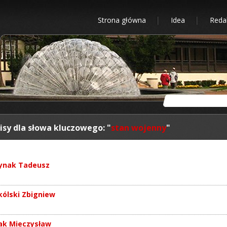
Strona główna
Idea
Reda
isy dla słowa kluczowego: "
stan wojenny
"
ynak Tadeusz
kólski Zbigniew
k Mieczysław