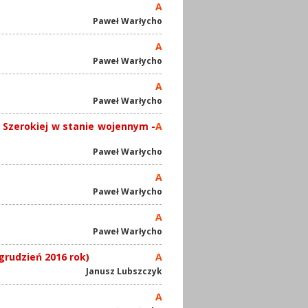
A
Paweł Warłycho
A
Paweł Warłycho
A
Paweł Warłycho
 Szerokiej w stanie wojennym -
A
Paweł Warłycho
A
Paweł Warłycho
A
Paweł Warłycho
grudzień 2016 rok)
A
Janusz Lubszczyk
A