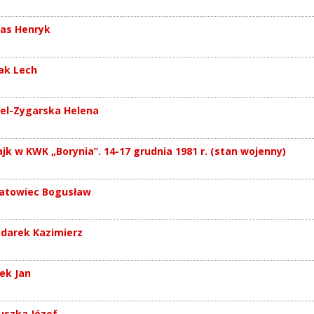
łas Henryk
ak Lech
el-Zygarska Helena
ajk w KWK „Borynia”. 14-17 grudnia 1981 r. (stan wojenny)
atowiec Bogusław
darek Kazimierz
ek Jan
uszka Józef