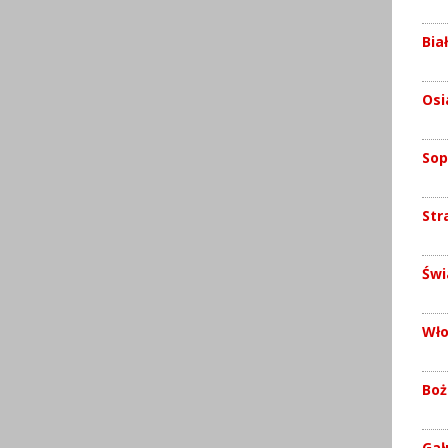
Bia
Osi
Sop
Str
Świ
Wło
Boż
Gał