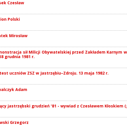
sek Czesław
ion Polski
tek Mirosław
onstracja sił Milicji Obywatelskiej przed Zakładem Karnym w
18 grudnia 1981 r.
test uczniów ZSZ w Jastrzębiu–Zdroju. 13 maja 1982 r.
walczyk Adam
ący jastrzębski grudzień '81 - wywiad z Czesławem Kłoskiem (
wski Grzegorz