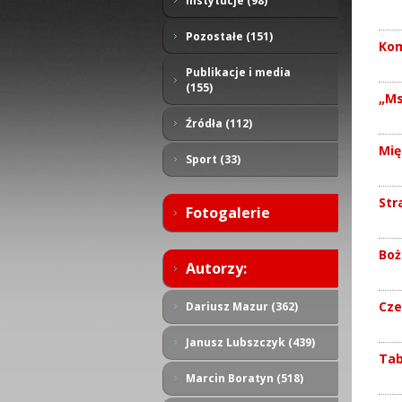
Instytucje (98)
Pozostałe (151)
Kom
Publikacje i media
(155)
„Ms
Źródła (112)
Mię
Sport (33)
Str
Fotogalerie
Boż
Autorzy:
Cze
Dariusz Mazur (362)
Janusz Lubszczyk (439)
Tab
Marcin Boratyn (518)