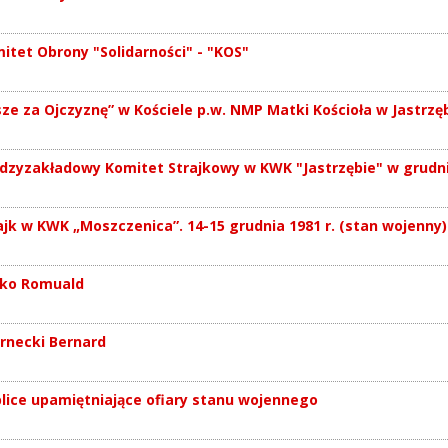
itet Obrony "Solidarności" - "KOS"
ze za Ojczyznę” w Kościele p.w. NMP Matki Kościoła w Jastrzęb
dzyzakładowy Komitet Strajkowy w KWK "Jastrzębie" w grudniu
ajk w KWK „Moszczenica”. 14-15 grudnia 1981 r. (stan wojenny)
ko Romuald
rnecki Bernard
lice upamiętniające ofiary stanu wojennego