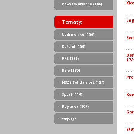
Kło
Paweł Warłycho (186)
Leg
Tematy:
Uzdrowisko (156)
Swa
Kościół (150)
Dem
PRL (131)
17/
Bzie (130)
Pro
NSZZ Solidarność (124)
Ko
Sport (110)
Ruptawa (107)
Gor
więcej ›
Sta